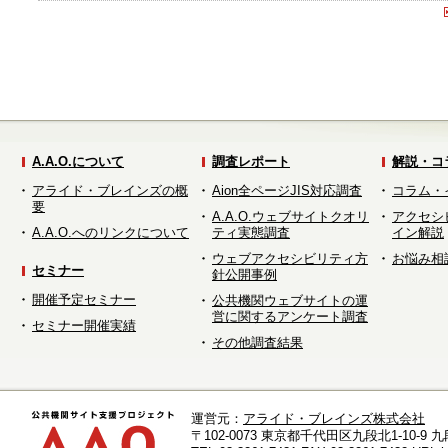
A.A.O.について
調査レポート
解説・コ
アライド・ブレインズの概
Aion全ページJIS対応調査
コラム・
要
A.A.O.ウェブサイトクオリ
アクセシ
A.A.O.へのリンクについて
ティ実態調査
イン解説
ウェブアクセシビリティ方
お悩み相
セミナー
針公開事例
開催予定セミナー
公共機関ウェブサイトの運
営に関するアンケート調査
セミナー開催実績
その他調査結果
運営元：
アライド・ブレインズ株式会社
〒102-0073 東京都千代田区九段北1-10-9 九