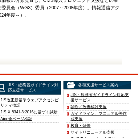
情報の分類見直し、CMS導入プロジェクト支援などの業
会（WG3）委員（2007～2008年度）。情報通信アク
024年度～）。
JIS・総務省ガイドライン対
各種支援サービス案内
応支援サービス
JIS・総務省ガイドライン対応支
JIS改正新基準ウェブアクセシビ
援サービス
リティ検証
診断／改善検討支援
JIS X 8341-3:2016に基づく試験
ガイドライン、マニュアル等作
Aion全ページ検証
成支援
教育・研修
サイトリニューアル支援