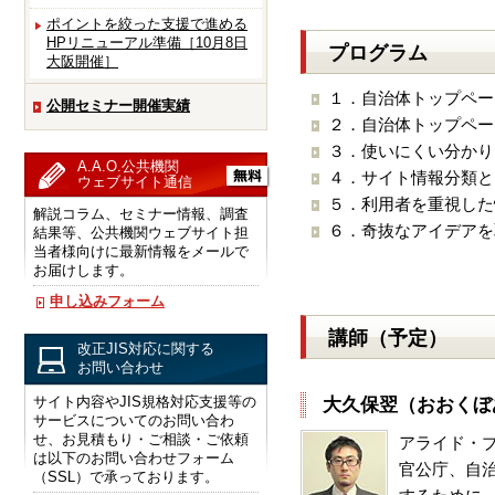
ポイントを絞った支援で進める
HPリニューアル準備［10月8日
プログラム
大阪開催］
１．自治体トップペー
公開セミナー開催実績
２．自治体トップペー
３．使いにくい分かり
A.A.O.公共機関
４．サイト情報分類と
ウェブサイト通信
５．利用者を重視した
解説コラム、セミナー情報、調査
６．奇抜なアイデアを
結果等、公共機関ウェブサイト担
当者様向けに最新情報をメールで
お届けします。
申し込みフォーム
講師（予定）
改正JIS対応に関する
お問い合わせ
サイト内容やJIS規格対応支援等の
大久保翌（おおくぼ
サービスについてのお問い合わ
せ、お見積もり・ご相談・ご依頼
アライド・
は以下のお問い合わせフォーム
官公庁、自
（SSL）で承っております。