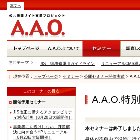
本文へ
JIS、総務省運用ガイドライン
リニューアルCMS導
現在位置：
トップページ
>
セミナー
>
公開セミナー開催実績
> A.
このコーナーの目次
A.A.O
開催予定セミナー
JIS改正に備えるアクセシビリテ
ィ対応計画［8月20日大阪開催］
事業者に丸投げしない、課題解
本セミナーは終了しまし
決に向き合うHPリニューアル
［8月20日大阪開催］
身体が不自由で役所に行