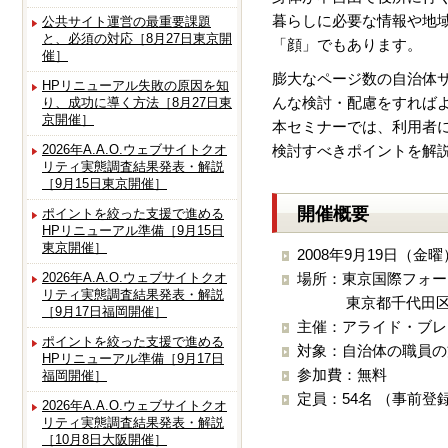
暮らしに必要な情報や地
公共サイト運営の最重要課題
と、必須の対応［8月27日東京開
「顔」でもあります。
催］
膨大なページ数の自治体
HPリニューアル失敗の原因を知
んな検討・配慮をすれば
り、成功に導く方法［8月27日東
京開催］
本セミナーでは、利用者
2026年A.A.O.ウェブサイトクオ
検討すべきポイントを解
リティ実態調査結果発表・解説
［9月15日東京開催］
開催概要
ポイントを絞った支援で進める
HPリニューアル準備［9月15日
東京開催］
2008年9月19日（金曜
2026年A.A.O.ウェブサイトクオ
場所：東京国際フォー
リティ実態調査結果発表・解説
東京都千代田区丸
［9月17日福岡開催］
主催：アライド・ブレ
ポイントを絞った支援で進める
対象：自治体の職員の
HPリニューアル準備［9月17日
参加費：無料
福岡開催］
定員：54名 （事前
2026年A.A.O.ウェブサイトクオ
リティ実態調査結果発表・解説
［10月8日大阪開催］