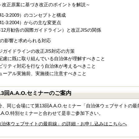
 ～改正原案に基づき改正のポイントを解説～
8341-3:2009）のコンセプトと構成
8341-3:2004）からの主な変更点
08年12月勧告の国際ガイドライン）と改正JISの関係
の影響と求められる対応
ジガイドラインの改正JIS対応の方策
配慮に既に取り組んでいる自治体が理解すべきこと
ビリティ対応を行なう自治体が考えるべきこと
ューアル実施前、実施後に注意すべきこと
3回A.A.O.セミナーのご案内
15分、同じ会場にて第13回A.A.O.セミナー「自治体ウェブサイ
.A.O.特別セミナーと合わせて是非ご参加下さい。
ナー「自治体ウェブサイトの最前線」の詳細・お申し込みはこちらへ