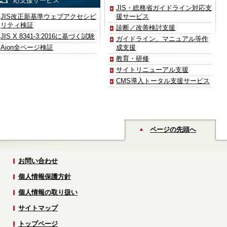
応支援サービス
JIS・総務省ガイドライン対応支
JIS改正新基準ウェブアクセシビ
援サービス
リティ検証
診断／改善検討支援
JIS X 8341-3:2016に基づく試験
ガイドライン、マニュアル等作
Aion全ページ検証
成支援
教育・研修
サイトリニューアル支援
CMS導入トータル支援サービス
ページの先頭へ
お問い合わせ
個人情報保護方針
個人情報の取り扱い
サイトマップ
トップページ