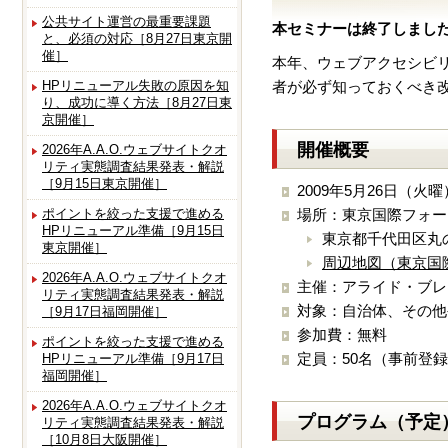
公共サイト運営の最重要課題
本セミナーは終了しまし
と、必須の対応［8月27日東京開
催］
本年、ウェブアクセシビリテ
HPリニューアル失敗の原因を知
者が必ず知っておくべき
り、成功に導く方法［8月27日東
京開催］
開催概要
2026年A.A.O.ウェブサイトクオ
リティ実態調査結果発表・解説
［9月15日東京開催］
2009年5月26日（火曜
ポイントを絞った支援で進める
場所：東京国際フォー
HPリニューアル準備［9月15日
東京都千代田区丸の
東京開催］
周辺地図（東京国
2026年A.A.O.ウェブサイトクオ
主催：アライド・ブレ
リティ実態調査結果発表・解説
対象：自治体、その他
［9月17日福岡開催］
参加費：無料
ポイントを絞った支援で進める
定員：50名（事前登
HPリニューアル準備［9月17日
福岡開催］
2026年A.A.O.ウェブサイトクオ
プログラム（予定
リティ実態調査結果発表・解説
［10月8日大阪開催］