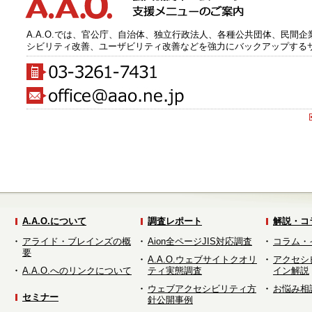
A.A.O.では、官公庁、自治体、独立行政法人、各種公共団体、民間
シビリティ改善、ユーザビリティ改善などを強力にバックアップする
A.A.O.について
調査レポート
解説・コ
アライド・ブレインズの概
Aion全ページJIS対応調査
コラム・
要
A.A.O.ウェブサイトクオリ
アクセシ
A.A.O.へのリンクについて
ティ実態調査
イン解説
ウェブアクセシビリティ方
お悩み相
セミナー
針公開事例