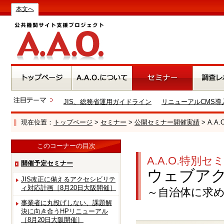
本文へ
JIS、総務省運用ガイドライン
リニューアルCMS導
現在位置：
トップページ
>
セミナー
>
公開セミナー開催実績
> A.
このコーナーの目次
A.A.O.特別セ
開催予定セミナー
ウェブアク
JIS改正に備えるアクセシビリテ
ィ対応計画［8月20日大阪開催］
～自治体に求
事業者に丸投げしない、課題解
決に向き合うHPリニューアル
［8月20日大阪開催］