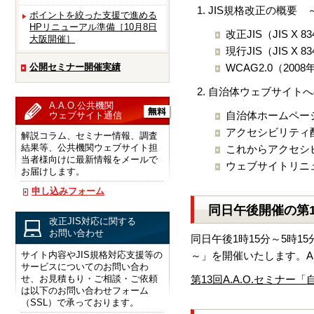
JIS規格改正の概要
ポイントを絞った支援で進める
HPリニューアル準備［10月8日
改正JIS（JIS X 
大阪開催］
現行JIS（JIS X 
公開セミナー開催実績
WCAG2.0（20
自治体ウェブサイトへ
A.A.O.公共機関
自治体ホームペー
ウェブサイト通信
アクセシビリティ
解説コラム、セミナー情報、調査
結果等、公共機関ウェブサイト担
これからアクセシ
当者様向けに最新情報をメールで
ウェブサイトリニ
お届けします。
申し込みフォーム
同日午後開催の第1
改正JIS対応に関する
お問い合わせ
同日午後1時15分～5時
サイト内容やJIS規格対応支援等の
～」を開催いたします。A
サービスについてのお問い合わ
せ、お見積もり・ご相談・ご依頼
第13回A.A.O.セミ
は以下のお問い合わせフォーム
（SSL）で承っております。