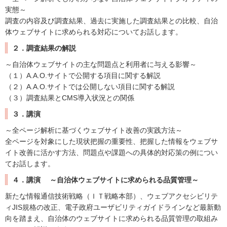
実態～
調査の内容及び調査結果、過去に実施した調査結果との比較、自治
体ウェブサイトに求められる対応についてお話します。
２．調査結果の解説
～自治体ウェブサイトの主な問題点と利用者に与える影響～
（１）A.A.O.サイトで公開する項目に関する解説
（２）A.A.O.サイトでは公開しない項目に関する解説
（３）調査結果とCMS導入状況との関係
３．講演
～全ページ解析に基づくウェブサイト改善の実践方法～
全ページを対象にした現状把握の重要性、把握した情報をウェブサ
イト改善に活かす方法、問題点や課題への具体的対応策の例につい
てお話します。
４．講演 ～自治体ウェブサイトに求められる品質管理～
新たな情報通信技術戦略（ＩＴ戦略本部）、ウェブアクセシビリテ
ィJIS規格の改正、電子政府ユーザビリティガイドラインなど最新動
向を踏まえ、自治体のウェブサイトに求められる品質管理の取組み