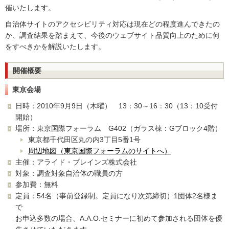
催いたします。
自治体サイトのアクセシビリティ対応は現在どの程度進んできたの
か、調査結果を踏まえて、今後のウェブサイト品質向上のために何
をすべきかを解説いたします。
開催概要
東京会場
日時：2010年9月9日（木曜） 13：30～16：30（13：10受付
開始）
場所：東京国際フォーラム G402（ガラス棟：Gブロック4階）
東京都千代田区丸の内3丁目5番1号
周辺地図（東京国際フォーラムのサイトへ）
主催：アライド・ブレインズ株式会社
対象：調査対象自治体の職員の方
参加費：無料
定員：54名（事前登録制。定員になり次第締切）1団体2名様ま
で
お申込多数の場合、A.A.O.セミナーに初めて参加される団体を優