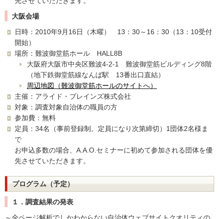
先させていただきます。
大阪会場
日時：2010年9月16日（木曜） 13：30～16：30（13：10受付
開始）
場所：難波御堂筋ホール HALL8B
大阪府大阪市中央区難波4-2-1 難波御堂筋ビルディング8階
（地下鉄御堂筋線なんば駅 13番出口直結）
周辺地図（難波御堂筋ホールのサイトへ）
主催：アライド・ブレインズ株式会社
対象：調査対象自治体の職員の方
参加費：無料
定員：34名（事前登録制。定員になり次第締切）1団体2名様ま
で
お申込多数の場合、A.A.O.セミナーに初めて参加される団体を優
先させていただきます。
プログラム（予定）
１．調査結果の発表
～全ページ解析でしかわからない自治体ウェブサイトクオリティの