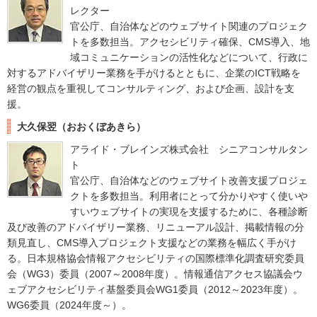
レクター
官公庁、自治体などのウェブサイト関連のプロジェク
トを多数担当。アクセシビリティ確保、CMS導入、地
域コミュニケーションの活性化などについて、行政に
対するアドバイザリー業務を手がけるとともに、企業のICT戦略を
経営の観点を重視してコンサルティング、および企画、設計を支
援。
大久保翌（おおくぼあきら）
アライド・ブレインズ株式会社 シニアコンサルタン
ト
官公庁、自治体などのウェブサイト改善支援プロジェ
クトを多数担当。利用者にとって分かりやすく使いや
すいウェブサイトの実現を支援するために、各種診断
及び改善のアドバイザリー業務、リニューアル設計、掲載情報の分
類見直し、CMS導入プロジェクト支援などの業務を幅広く手がけ
る。日本規格協会情報アクセシビリティの国際標準化調査研究委員
会（WG3）委員（2007～2008年度）。情報通信アクセス協議会ウ
ェブアクセシビリティ基盤委員会WG1委員（2012～2023年度）。
WG6委員（2024年度～）。