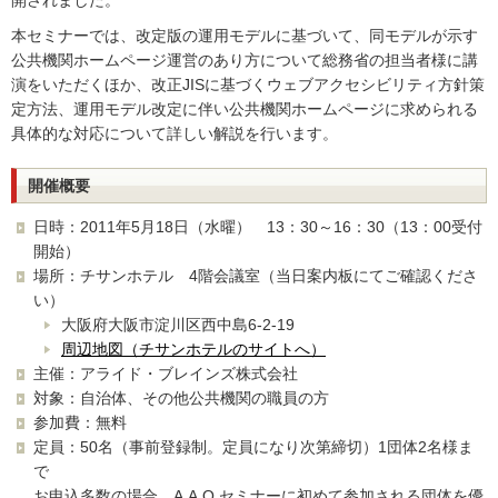
開されました。
本セミナーでは、改定版の運用モデルに基づいて、同モデルが示す
公共機関ホームページ運営のあり方について総務省の担当者様に講
演をいただくほか、改正JISに基づくウェブアクセシビリティ方針策
定方法、運用モデル改定に伴い公共機関ホームページに求められる
具体的な対応について詳しい解説を行います。
開催概要
日時：2011年5月18日（水曜） 13：30～16：30（13：00受付
開始）
場所：チサンホテル 4階会議室（当日案内板にてご確認くださ
い）
大阪府大阪市淀川区西中島6-2-19
周辺地図（チサンホテルのサイトへ）
主催：アライド・ブレインズ株式会社
対象：自治体、その他公共機関の職員の方
参加費：無料
定員：50名（事前登録制。定員になり次第締切）1団体2名様ま
で
お申込多数の場合、A.A.O.セミナーに初めて参加される団体を優