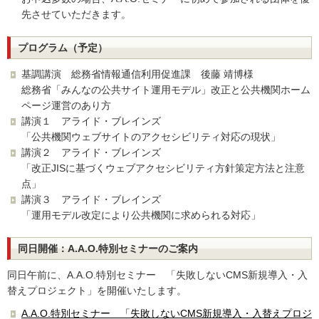
先させていただきます。
プログラム（予定）
基調講演 総務省情報通信利用促進課 後藤 靖博様
総務省「みんなの公共サイト運用モデル」改正と公共機関ホーム
ページ運営のあり方
講演１ アライド・ブレインズ
「公共機関ウェブサイトのアクセシビリティ対応の現状」
講演２ アライド・ブレインズ
「改正JISに基づくウェブアクセシビリティ方針策定方法と注意
点」
講演３ アライド・ブレインズ
「運用モデル改定により公共機関に求められる対応」
同日開催：A.A.O.特別セミナーのご案内
同日午前に、A.A.O.特別セミナー 「失敗しないCMS新規導入・入
替えプロジェクト」を開催いたします。
A.A.O.特別セミナー 「失敗しないCMS新規導入・入替えプロジ