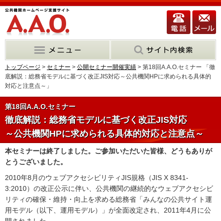
トップページ
>
セミナー
>
公開セミナー開催実績
> 第18回A.A.O.セミナー 「徹
底解説：総務省モデルに基づく改正JIS対応～公共機関HPに求められる具体的
対応と注意点～」
第18回A.A.O.セミナー
徹底解説：総務省モデルに基づく改正JIS対応
～公共機関HPに求められる具体的対応と注意点～
本セミナーは終了しました。ご参加いただいた皆様、どうもありが
とうございました。
2010年8月のウェブアクセシビリティJIS規格（JIS X 8341-
3:2010）の改正公示に伴い、公共機関の継続的なウェブアクセシビ
リティの確保・維持・向上を求める総務省「みんなの公共サイト運
用モデル（以下、運用モデル）」が全面改定され、2011年4月に公