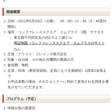
す。
開催概要
日時：2011年5月24日（火曜） 10：00～11：45（9：45受付
開始）
場所：コンファレンススクエア エムプラス 1階 サクセス
東京都千代田区丸の内2-5-2 三菱ビル
周辺地図（コンファレンススクエア エムプラスのサイト
へ）
主催：アライド・ブレインズ株式会社
対象：自治体、その他公共機関の職員の方
参加費：無料
定員：60名（事前登録制。定員になり次第締切）1団体2名様ま
で
お申込多数の場合、A.A.O.セミナーに初めて参加される団体を優
先させていただきます。
プログラム（予定）
情報分類の重要性