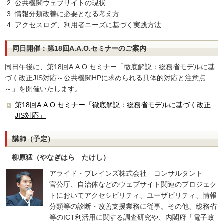
公共機関ウェブサイトの現状
情報分類改善に必要となる考え方
アクセスログ、利用者ニーズに基づく実践方法
同日開催：第18回A.A.O.セミナーのご案内
同日午後に、第18回A.A.O.セミナー「徹底解説：総務省モデルに基
づく改正JIS対応～公共機関HPに求められる具体的対応と注意点
～」を開催いたします。
第18回A.A.O.セミナー「徹底解説：総務省モデルに基づく改正
JIS対応」
講師（予定）
柳原猛（やなぎはら たけし）
アライド・ブレインズ株式会社 コンサルタント
官公庁、自治体などのウェブサイト関連のプロジェク
トにおいてアクセシビリティ、ユーザビリティ、情報
分類等の診断・改善支援業務に従事。その他、総務省
等のICT利活用に関する調査研究や、内閣府「電子政