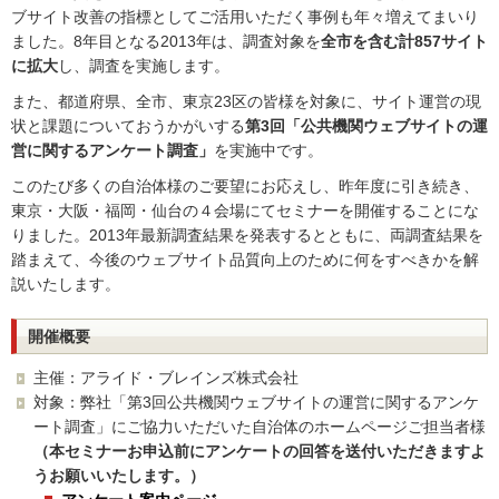
ブサイト改善の指標としてご活用いただく事例も年々増えてまいり
ました。8年目となる2013年は、調査対象を
全市を含む計857サイト
に拡大
し、調査を実施します。
また、都道府県、全市、東京23区の皆様を対象に、サイト運営の現
状と課題についておうかがいする
第3回「公共機関ウェブサイトの運
営に関するアンケート調査」
を実施中です。
このたび多くの自治体様のご要望にお応えし、昨年度に引き続き、
東京・大阪・福岡・仙台の４会場にてセミナーを開催することにな
りました。2013年最新調査結果を発表するとともに、両調査結果を
踏まえて、今後のウェブサイト品質向上のために何をすべきかを解
説いたします。
開催概要
主催：アライド・ブレインズ株式会社
対象：弊社「第3回公共機関ウェブサイトの運営に関するアンケ
ート調査」にご協力いただいた自治体のホームページご担当者様
（本セミナーお申込前にアンケートの回答を送付いただきますよ
うお願いいたします。）