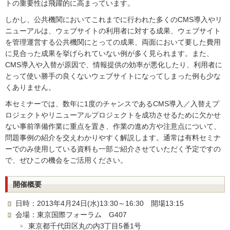
トの重要性は飛躍的に高まっています。
しかし、公共機関においてこれまでに行われた多くのCMS導入やリ
ニューアルは、ウェブサイトの利用者に対する成果、ウェブサイト
を管理運営する公共機関にとっての成果、両面において要した費用
に見合った成果を挙げられていない例が多く見られます。また、
CMS導入や入替が原因で、情報提供の効率が悪化したり、利用者に
とって使い勝手の良くないウェブサイトになってしまった例も少な
くありません。
本セミナーでは、数年に1度のチャンスであるCMS導入／入替えプ
ロジェクトやリニューアルプロジェクトを成功させるために欠かせ
ない事前準備作業に重点を置き、作業の進め方や注意点について、
問題事例の紹介を交えわかりやすく解説します。通常は有料セミナ
ーでのみ使用している資料も一部ご紹介させていただく予定ですの
で、ぜひこの機会をご活用ください。
開催概要
日時：2013年4月24日(水)13:30～16:30 開場13:15
会場：東京国際フォーラム G407
東京都千代田区丸の内3丁目5番1号