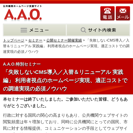
トップページ
>
セミナー
>
公開セミナー開催実績
> 「失敗しないCMS導入／入
替＆リニューアル 実践編」 利用者視点のホームページ実現、適正コストでの調
達実現の必須ノウハウ
A.A.O.特別セミナー
「失敗しないCMS導入／入替＆リニューアル 実践
編」 利用者視点のホームページ実現、適正コストで
の調達実現の必須ノウハウ
本セミナーは終了いたしました。ご参加いただいた皆様、どうもあ
りがとうございました。
行政に対する国民の関心の高まりもあり、公共機関ウェブサイトの
閲覧頻度は年々増加しており、同時に公共機関にとっての国民、市
民に対する情報提供、コミュニケーションの手段としてウェブサイ