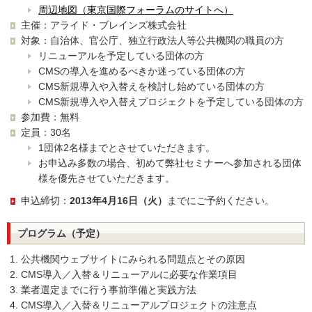
周辺地図（東京国際フォーラムのサイトへ）
主催：アライド・ブレインズ株式会社
対象：自治体、官公庁、独立行政法人等公共機関の職員の方
リニューアルを予定している団体の方
CMSの導入を進めるべきか迷っている団体の方
CMS新規導入や入替えを検討し始めている団体の方
CMS新規導入や入替えプロジェクトを予定している団体の方
参加費：無料
定員：30名
1団体2名様までとさせていただきます。
お申込み多数の場合、初めて弊社セミナーへ参加される団体
様を優先させていただきます。
申込締切：
2013年4月16日（火）
までにご予約ください。
プログラム（予定）
公共機関ウェブサイトにみられる問題点とその原因
CMS導入／入替＆リニューアルに必要な作業項目
業者選定までに行う事前準備と実践方法
CMS導入／入替＆リニューアルプロジェクトの注意点