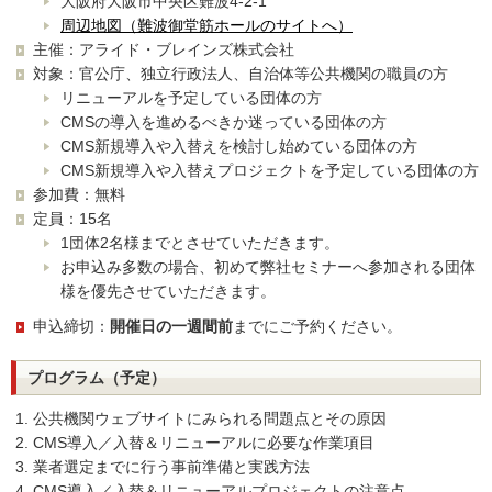
大阪府大阪市中央区難波4-2-1
周辺地図（難波御堂筋ホールのサイトへ）
主催：アライド・ブレインズ株式会社
対象：官公庁、独立行政法人、自治体等公共機関の職員の方
リニューアルを予定している団体の方
CMSの導入を進めるべきか迷っている団体の方
CMS新規導入や入替えを検討し始めている団体の方
CMS新規導入や入替えプロジェクトを予定している団体の方
参加費：無料
定員：15名
1団体2名様までとさせていただきます。
お申込み多数の場合、初めて弊社セミナーへ参加される団体
様を優先させていただきます。
申込締切：
開催日の一週間前
までにご予約ください。
プログラム（予定）
公共機関ウェブサイトにみられる問題点とその原因
CMS導入／入替＆リニューアルに必要な作業項目
業者選定までに行う事前準備と実践方法
CMS導入／入替＆リニューアルプロジェクトの注意点