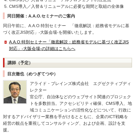
CMS導入／入替＆リニューアルに必要な期間と取組の全体像
同日開催：A.A.O.セミナーのご案内
同日午前に、A.A.O.特別セミナー 「徹底解説：総務省モデルに基
づく改正JIS対応」-大阪会場-を開催いたします。
A.A.O.特別セミナー「徹底解説：総務省モデルに基づく改正JIS
対応」-大阪会場-の詳細はこちらへ
講師（予定）
目次徹也（めつぎてつや）
アライド・ブレインズ株式会社 エグゼクティブディ
レクター
官公庁、自治体などのウェブサイト関連のプロジェク
トを多数担当。アクセシビリティ確保、CMS導入、地
域コミュニケーションの活性化などについて、行政に
対するアドバイザリー業務を手がけるとともに、企業のICT戦略を
経営の観点を重視してコンサルティング、および企画、設計を支
援。