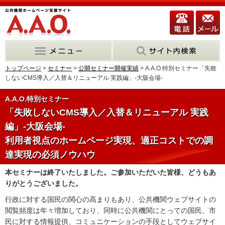
トップページ
>
セミナー
>
公開セミナー開催実績
> A.A.O.特別セミナー「失敗
しないCMS導入／入替＆リニューアル 実践編」-大阪会場-
A.A.O.特別セミナー
「失敗しないCMS導入／入替＆リニューアル 実践
編」-大阪会場-
利用者視点のホームページ実現、適正コストでの調
達実現の必須ノウハウ
本セミナーは終了いたしました。ご参加いただいた皆様、どうもあ
りがとうございました。
行政に対する国民の関心の高まりもあり、公共機関ウェブサイトの
閲覧頻度は年々増加しており、同時に公共機関にとっての国民、市
民に対する情報提供、コミュニケーションの手段としてウェブサイ