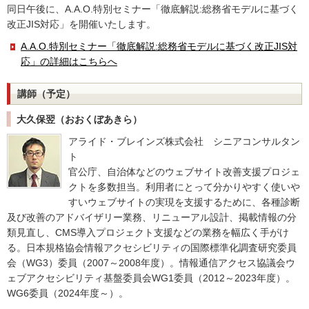
同日午後に、A.A.O.特別セミナー「徹底解説:総務省モデルに基づく
改正JIS対応」を開催いたします。
A.A.O.特別セミナー「徹底解説:総務省モデルに基づく改正JIS対
応」の詳細はこちらへ
講師（予定）
大久保翌（おおくぼあきら）
アライド・ブレインズ株式会社 シニアコンサルタン
ト
官公庁、自治体などのウェブサイト改善支援プロジェ
クトを多数担当。利用者にとって分かりやすく使いや
すいウェブサイトの実現を支援するために、各種診断
及び改善のアドバイザリー業務、リニューアル設計、掲載情報の分
類見直し、CMS導入プロジェクト支援などの業務を幅広く手がけ
る。日本規格協会情報アクセシビリティの国際標準化調査研究委員
会（WG3）委員（2007～2008年度）。情報通信アクセス協議会ウ
ェブアクセシビリティ基盤委員会WG1委員（2012～2023年度）。
WG6委員（2024年度～）。