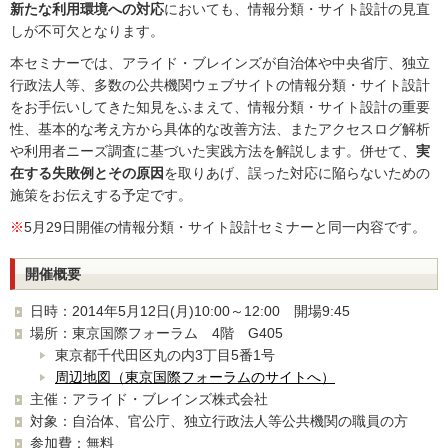
新たな利用環境への対応
においても、情報分類・サイト設計の見直
しが不可欠となります。
本セミナーでは、アライド・ブレインズが自治体や中央省庁、独立
行政法人等、多数の公共機関ウェブサイトの情報分類・サイト設計
をお手伝いしてきた知見をふまえて、情報分類・サイト設計の重要
性、基本的な考え方から具体的な改善方法、またアクセスログ解析
や利用者ニーズ調査に基づいた実践方法を解説します。併せて、
実
在する失敗例とその原因
を取りあげ、誤った対応に陥らないための
施策をお伝えする予定です。
※
5月29日開催の情報分類・サイト設計セミナーと同一内容です。
開催概要
日時：2014年5月12日(月)10:00～12:00 開場9:45
場所：東京国際フォーラム 4階 G405
東京都千代田区丸の内3丁目5番1号
周辺地図（東京国際フォーラムのサイトへ）
主催：アライド・ブレインズ株式会社
対象：自治体、官公庁、独立行政法人等公共機関の職員の方
参加費：無料