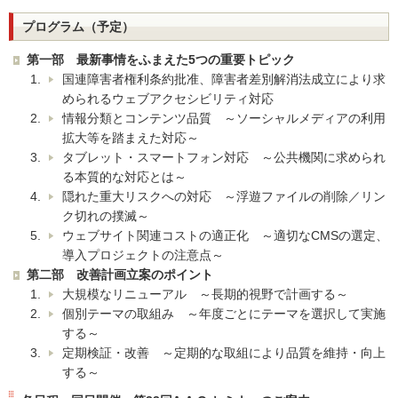
プログラム（予定）
第一部 最新事情をふまえた5つの重要トピック
国連障害者権利条約批准、障害者差別解消法成立により求
められるウェブアクセシビリティ対応
情報分類とコンテンツ品質 ～ソーシャルメディアの利用
拡大等を踏まえた対応～
タブレット・スマートフォン対応 ～公共機関に求められ
る本質的な対応とは～
隠れた重大リスクへの対応 ～浮遊ファイルの削除／リン
ク切れの撲滅～
ウェブサイト関連コストの適正化 ～適切なCMSの選定、
導入プロジェクトの注意点～
第二部 改善計画立案のポイント
大規模なリニューアル ～長期的視野で計画する～
個別テーマの取組み ～年度ごとにテーマを選択して実施
する～
定期検証・改善 ～定期的な取組により品質を維持・向上
する～