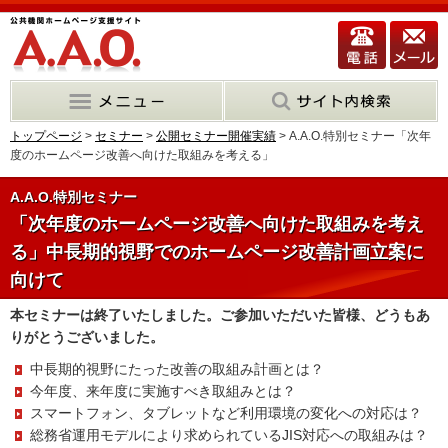
トップページ
>
セミナー
>
公開セミナー開催実績
> A.A.O.特別セミナー「次年
度のホームページ改善へ向けた取組みを考える」
A.A.O.特別セミナー
「次年度のホームページ改善へ向けた取組みを考え
る」中長期的視野でのホームページ改善計画立案に
向けて
本セミナーは終了いたしました。ご参加いただいた皆様、どうもあ
りがとうございました。
中長期的視野にたった改善の取組み計画とは？
今年度、来年度に実施すべき取組みとは？
スマートフォン、タブレットなど利用環境の変化への対応は？
総務省運用モデルにより求められているJIS対応への取組みは？