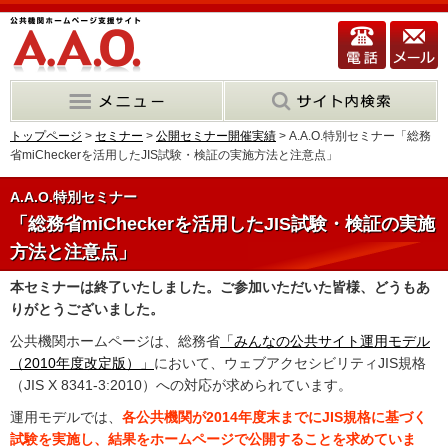
トップページ
>
セミナー
>
公開セミナー開催実績
> A.A.O.特別セミナー「総務
省miCheckerを活用したJIS試験・検証の実施方法と注意点」
A.A.O.特別セミナー
「総務省miCheckerを活用したJIS試験・検証の実施
方法と注意点」
本セミナーは終了いたしました。ご参加いただいた皆様、どうもあ
りがとうございました。
公共機関ホームページは、総務省
「みんなの公共サイト運用モデル
（2010年度改定版）」
において、ウェブアクセシビリティJIS規格
（JIS X 8341-3:2010）への対応が求められています。
運用モデルでは、
各公共機関が2014年度末までにJIS規格に基づく
試験を実施し、結果をホームページで公開することを求めていま