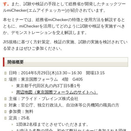
す。
また、試験や検証の手段として総務省が開発したチェックツー
ルmiChecker(エムアイチェッカー)が紹介されています。
本セミナーでは、総務省miCheckerの特徴と使用方法を解説すると
ともに、miCheckerを活用してどのように試験や検証を実施すべき
か、デモンストレーションを交え解説します。
JIS規格に基づく方針策定、検証の実施、試験の実施を検討されてい
る皆さまはぜひご参加ください。
開催概要
日時：2014年5月29日(木)13:30～16:30 開場13:15
場所：東京国際フォーラム 4階 G405
東京都千代田区丸の内3丁目5番1号
周辺地図（東京国際フォーラムのサイトへ）
主催：アライド・ブレインズ株式会社
対象：官公庁、独立行政法人、自治体等公共機関の職員の方
参加費：無料
定員：25名
1団体2名様までとさせていただきます。
お申込み多数の場合、初めて弊社セミナーに参加される団体