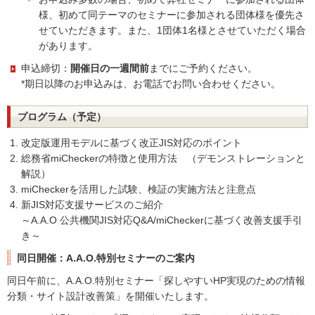
様、初めて同テーマのセミナーに参加される団体様を優先さ
せていただきます。また、1団体1名様とさせていただく場合
があります。
申込締切：
開催日の一週間前
までにご予約ください。
*期日以降のお申込みは、お電話でお問い合わせください。
プログラム（予定）
改定版運用モデルに基づく改正JIS対応のポイント
総務省miCheckerの特徴と使用方法 （デモンストレーションと
解説）
miCheckerを活用した試験、検証の実施方法と注意点
新JIS対応支援サービスのご紹介
～A.A.O 公共機関JIS対応Q&A/miCheckerに基づく改善支援手引
き～
同日開催：A.A.O.特別セミナーのご案内
同日午前に、A.A.O.特別セミナー「探しやすいHP実現のための情報
分類・サイト設計改善策」を開催いたします。