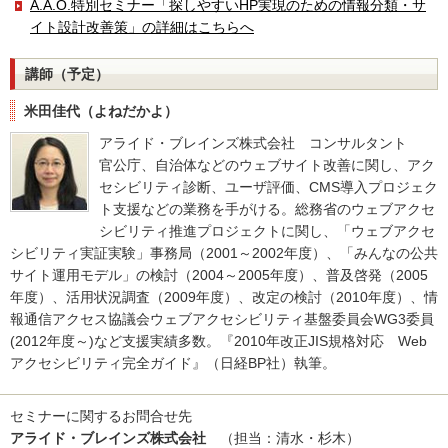
A.A.O.特別セミナー「探しやすいHP実現のための情報分類・サ
イト設計改善策」の詳細はこちらへ
講師（予定）
米田佳代（よねだかよ）
アライド・ブレインズ株式会社 コンサルタント
官公庁、自治体などのウェブサイト改善に関し、アク
セシビリティ診断、ユーザ評価、CMS導入プロジェク
ト支援などの業務を手がける。総務省のウェブアクセ
シビリティ推進プロジェクトに関し、「ウェブアクセ
シビリティ実証実験」事務局（2001～2002年度）、「みんなの公共
サイト運用モデル」の検討（2004～2005年度）、普及啓発（2005
年度）、活用状況調査（2009年度）、改定の検討（2010年度）、情
報通信アクセス協議会ウェブアクセシビリティ基盤委員会WG3委員
(2012年度～)など支援実績多数。『2010年改正JIS規格対応 Web
アクセシビリティ完全ガイド』（日経BP社）執筆。
セミナーに関するお問合せ先
アライド・ブレインズ株式会社
（担当：清水・杉木）