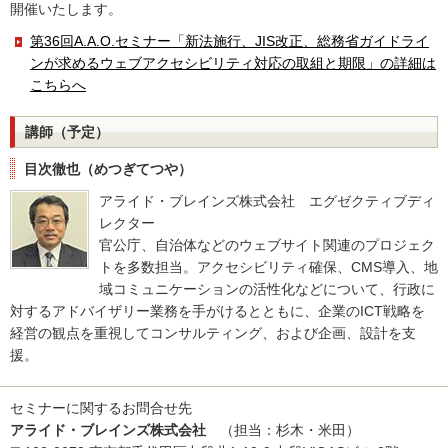
開催いたします。
第36回A.A.O.セミナー「新法施行、JIS改正、総務省ガイドライ
ンが求めるウェブアクセシビリティ対応の取組と期限」の詳細は
こちらへ
講師（予定）
目次徹也（めつぎてつや）
アライド・ブレインズ株式会社 エグゼクティブディ
レクター
官公庁、自治体などのウェブサイト関連のプロジェク
トを多数担当。アクセシビリティ確保、CMS導入、地
域コミュニケーションの活性化などについて、行政に
対するアドバイザリー業務を手がけるとともに、企業のICT戦略を
経営の観点を重視してコンサルティング、および企画、設計を支
援。
セミナーに関するお問合せ先
アライド・ブレインズ株式会社
（担当：杉木・米田）