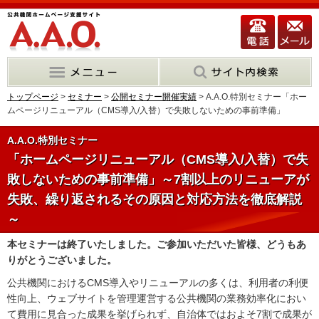
トップページ
>
セミナー
>
公開セミナー開催実績
> A.A.O.特別セミナー「ホー
ムページリニューアル（CMS導入/入替）で失敗しないための事前準備」
A.A.O.特別セミナー
「ホームページリニューアル（CMS導入/入替）で失
敗しないための事前準備」～7割以上のリニューアが
失敗、繰り返されるその原因と対応方法を徹底解説
～
本セミナーは終了いたしました。ご参加いただいた皆様、どうもあ
りがとうございました。
公共機関におけるCMS導入やリニューアルの多くは、利用者の利便
性向上、ウェブサイトを管理運営する公共機関の業務効率化におい
て費用に見合った成果を挙げられず、自治体ではおよそ7割で成果が