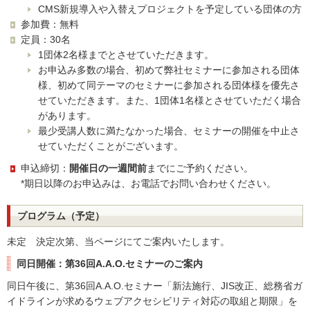
CMS新規導入や入替えプロジェクトを予定している団体の方
参加費：無料
定員：30名
1団体2名様までとさせていただきます。
お申込み多数の場合、初めて弊社セミナーに参加される団体
様、初めて同テーマのセミナーに参加される団体様を優先さ
せていただきます。また、1団体1名様とさせていただく場合
があります。
最少受講人数に満たなかった場合、セミナーの開催を中止さ
せていただくことがございます。
申込締切：
開催日の一週間前
までにご予約ください。
*期日以降のお申込みは、お電話でお問い合わせください。
プログラム（予定）
未定 決定次第、当ページにてご案内いたします。
同日開催：第36回A.A.O.セミナーのご案内
同日午後に、第36回A.A.O.セミナー「新法施行、JIS改正、総務省ガ
イドラインが求めるウェブアクセシビリティ対応の取組と期限」を