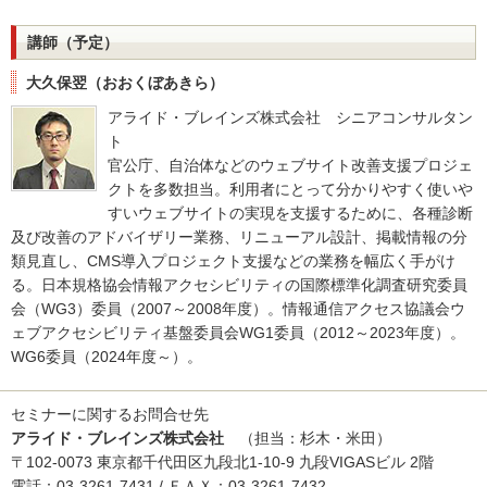
講師（予定）
大久保翌（おおくぼあきら）
アライド・ブレインズ株式会社 シニアコンサルタン
ト
官公庁、自治体などのウェブサイト改善支援プロジェ
クトを多数担当。利用者にとって分かりやすく使いや
すいウェブサイトの実現を支援するために、各種診断
及び改善のアドバイザリー業務、リニューアル設計、掲載情報の分
類見直し、CMS導入プロジェクト支援などの業務を幅広く手がけ
る。日本規格協会情報アクセシビリティの国際標準化調査研究委員
会（WG3）委員（2007～2008年度）。情報通信アクセス協議会ウ
ェブアクセシビリティ基盤委員会WG1委員（2012～2023年度）。
WG6委員（2024年度～）。
セミナーに関するお問合せ先
アライド・ブレインズ株式会社
（担当：杉木・米田）
〒102-0073 東京都千代田区九段北1-10-9 九段VIGASビル 2階
電話：03-3261-7431 / ＦＡＸ：03-3261-7432