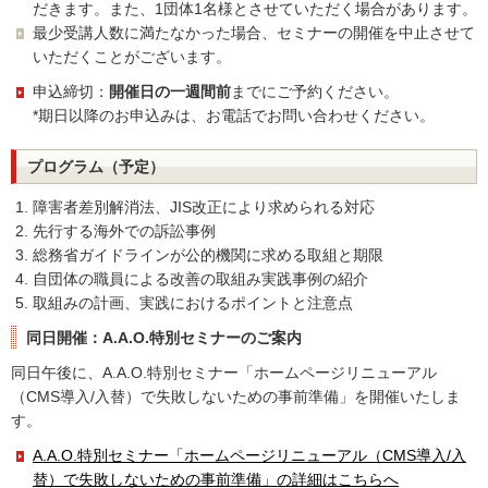
だきます。また、1団体1名様とさせていただく場合があります。
最少受講人数に満たなかった場合、セミナーの開催を中止させて
いただくことがございます。
申込締切：
開催日の一週間前
までにご予約ください。
*期日以降のお申込みは、お電話でお問い合わせください。
プログラム（予定）
障害者差別解消法、JIS改正により求められる対応
先行する海外での訴訟事例
総務省ガイドラインが公的機関に求める取組と期限
自団体の職員による改善の取組み実践事例の紹介
取組みの計画、実践におけるポイントと注意点
同日開催：A.A.O.特別セミナーのご案内
同日午後に、A.A.O.特別セミナー「ホームページリニューアル
（CMS導入/入替）で失敗しないための事前準備」を開催いたしま
す。
A.A.O.特別セミナー「ホームページリニューアル（CMS導入/入
替）で失敗しないための事前準備」の詳細はこちらへ