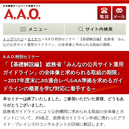
トップページ
>
セミナー
> A.A.O.特別セミナー「【基礎解説編】 総務省「みん
なの公共サイト運用ガイドライン」の全体像と求められる取組の期限」
A.A.O.特別セミナー
「【基礎解説編】 総務省「みんなの公共サイト運用
ガイドライン」の全体像と求められる取組の期限」
～2017年度末にJIS適合レベルAA準拠を求めるガイ
ドラインの概要を学び対応に着手する～
本セミナーは終了いたしました。ご参加いただいた皆様、どうもあ
りがとうございました。
総務省ガイドラインにより公的機関に求められる取組の全体像とポ
イントについて、JIS改正、総務省ガイドライン作成に携わったアラ
イド・ブレインズのコンサルタントが詳細に解説します。