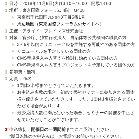
日時：2018年11月6日(火)13:10～16:00 開場13:00
場所：東京国際フォーラム 4階 G408
東京都千代田区丸の内3丁目5番1号
周辺地図（東京国際フォーラムのサイトへ）
主催：アライド・ブレインズ株式会社
対象：官公庁、独立行政法人、自治体等公共機関の職員の方
3～5年以内にリニューアルを実施する可能性のある団体の方
リニューアルを予定している団体の方
CMS新規導入や入替えを検討し始めている団体の方
CMS新規導入や入替えプロジェクトを予定している団体の方
参加費：無料
定員：25名
1団体2名様までとさせていただきます。
お申込み多数の場合、初めて弊社セミナーに参加される団体
様を優先させていただきます。また、1団体1名様とさせてい
ただく場合があります。
最少受講人数に満たなかった場合、セミナーの開催を中止さ
せていただくことがございます。
申込締切：
開催日の一週間前
までにご予約ください。
*期日以降のお申込みは、お電話でお問い合わせください。