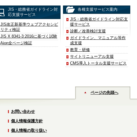
JIS・総務省ガイドライン対
各種支援サービス案内
応支援サービス
JIS・総務省ガイドライン対応支
JIS改正新基準ウェブアクセシビ
援サービス
リティ検証
診断／改善検討支援
JIS X 8341-3:2016に基づく試験
ガイドライン、マニュアル等作
Aion全ページ検証
成支援
教育・研修
サイトリニューアル支援
CMS導入トータル支援サービス
ページの先頭へ
お問い合わせ
個人情報保護方針
個人情報の取り扱い