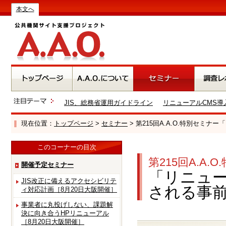
本文へ
JIS、総務省運用ガイドライン
リニューアルCMS導
現在位置：
トップページ
>
セミナー
> 第215回A.A.O.特別セミ
このコーナーの目次
第215回A.A.
開催予定セミナー
「リニュー
JIS改正に備えるアクセシビリテ
される事
ィ対応計画［8月20日大阪開催］
事業者に丸投げしない、課題解
決に向き合うHPリニューアル
［8月20日大阪開催］