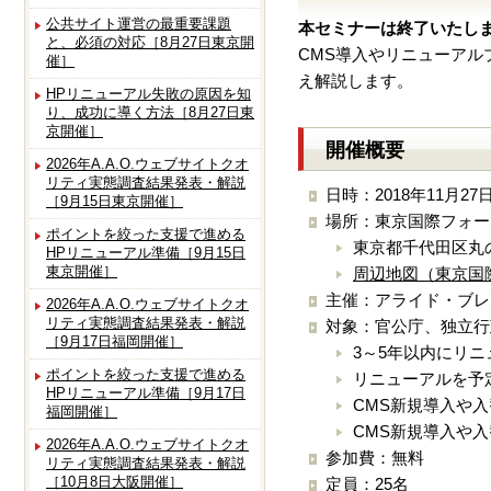
公共サイト運営の最重要課題
本セミナーは終了いたし
と、必須の対応［8月27日東京開
CMS導入やリニューア
催］
え解説します。
HPリニューアル失敗の原因を知
り、成功に導く方法［8月27日東
京開催］
開催概要
2026年A.A.O.ウェブサイトクオ
リティ実態調査結果発表・解説
日時：2018年11月27日(
［9月15日東京開催］
場所：東京国際フォーラ
ポイントを絞った支援で進める
東京都千代田区丸の
HPリニューアル準備［9月15日
東京開催］
周辺地図（東京国
主催：アライド・ブレ
2026年A.A.O.ウェブサイトクオ
リティ実態調査結果発表・解説
対象：官公庁、独立行
［9月17日福岡開催］
3～5年以内にリ
ポイントを絞った支援で進める
リニューアルを予
HPリニューアル準備［9月17日
CMS新規導入や
福岡開催］
CMS新規導入や
2026年A.A.O.ウェブサイトクオ
参加費：無料
リティ実態調査結果発表・解説
［10月8日大阪開催］
定員：25名