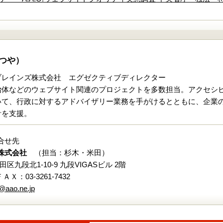
つや）
ブレインズ株式会社 エグゼクティブディレクター
治体などのウェブサイト関連のプロジェクトを多数担当。アクセシビ
いて、行政に対するアドバイザリー業務を手がけるとともに、企業の
計を支援。
合せ先
株式会社
（担当：杉木・米田）
代田区九段北1-10-9 九段VIGASビル 2階
 ＦＡＸ：03-3261-7432
@aao.ne.jp