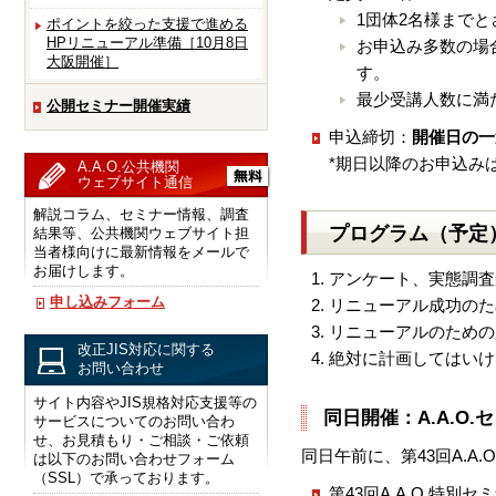
1団体2名様まで
ポイントを絞った支援で進める
HPリニューアル準備［10月8日
お申込み多数の場
大阪開催］
す。
最少受講人数に満
公開セミナー開催実績
申込締切：
開催日の一
*期日以降のお申込み
A.A.O.公共機関
ウェブサイト通信
解説コラム、セミナー情報、調査
プログラム（予定
結果等、公共機関ウェブサイト担
当者様向けに最新情報をメールで
お届けします。
アンケート、実態調査
申し込みフォーム
リニューアル成功のた
リニューアルのための
改正JIS対応に関する
絶対に計画してはいけ
お問い合わせ
サイト内容やJIS規格対応支援等の
同日開催：A.A.O
サービスについてのお問い合わ
せ、お見積もり・ご相談・ご依頼
同日午前に、第43回A.A
は以下のお問い合わせフォーム
（SSL）で承っております。
第43回A.A.O.特