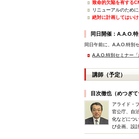
致命的欠陥を有するC
リニューアルのために
絶対に計画してはいけ
同日開催：A.A.O
同日午前に、A.A.O.
A.A.O.特別セミナ
講師（予定）
目次徹也（めつぎて
アライド・
官公庁、自
化などにつ
び企画、設