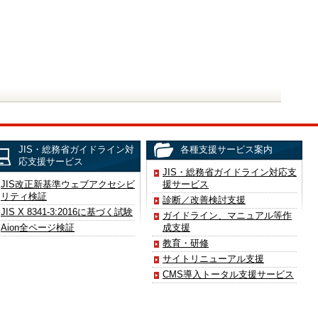
JIS・総務省ガイドライン対
各種支援サービス案内
応支援サービス
JIS・総務省ガイドライン対応支
JIS改正新基準ウェブアクセシビ
援サービス
リティ検証
診断／改善検討支援
JIS X 8341-3:2016に基づく試験
ガイドライン、マニュアル等作
Aion全ページ検証
成支援
教育・研修
サイトリニューアル支援
CMS導入トータル支援サービス