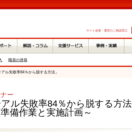
サイト改善・運営のご相談窓口
入
職員の啓発
ューアル失敗率84％から脱する方法」
ミナー
アル失敗率84％から脱する方
前準備作業と実施計画～