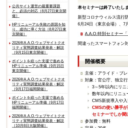
公共サイト運営の最重要課題
本セミナーは終了いたし
と、必須の対応［8月27日東京開
催］
新型コロナウィルス流行
6月24日（東京会場）、
HPリニューアル失敗の原因を知
り、成功に導く方法［8月27日東
A.A.O.特別セミナ
京開催］
2026年A.A.O.ウェブサイトクオ
間違ったスマートフォン
リティ実態調査結果発表・解説
［9月15日東京開催］
開催概要
ポイントを絞った支援で進める
HPリニューアル準備［9月15日
東京開催］
主催：アライド・ブレ
2026年A.A.O.ウェブサイトクオ
対象：官公庁、独立行
リティ実態調査結果発表・解説
3～5年以内にリ
［9月17日福岡開催］
数年以内にリニュ
ポイントを絞った支援で進める
CMS新規導入や
HPリニューアル準備［9月17日
CMSの使い勝手
福岡開催］
セミナーでしか聞
2026年A.A.O.ウェブサイトクオ
リティ実態調査結果発表・解説
参加費：無料
［10月8日大阪開催］
定員：20名