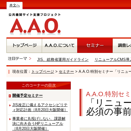
本文へ
JIS、総務省運用ガイドライン
リニューアルCMS導
現在位置：
トップページ
>
セミナー
> A.A.O.特別セミナー「リニ
このコーナーの目次
A.A.O.特別セ
開催予定セミナー
「リニュー
JIS改正に備えるアクセシビリテ
必須の事
ィ対応計画［8月20日大阪開催］
事業者に丸投げしない、課題解
決に向き合うHPリニューアル
［8月20日大阪開催］