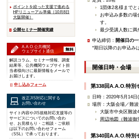
ポイントを絞った支援で進める
1団体2名様まで
HPリニューアル準備［10月8日
お申込み多数の場
大阪開催］
す。
最少受講人数に満
公開セミナー開催実績
申込締切：
開催日の一
A.A.O.公共機関
*期日以降のお申込み
ウェブサイト通信
解説コラム、セミナー情報、調査
結果等、公共機関ウェブサイト担
開催日時・会場
当者様向けに最新情報をメールで
お届けします。
申し込みフォーム
第338回A.A.O.
日時：2020年5月14日(木
改正JIS対応に関する
お問い合わせ
場所：大阪会場／難波
大阪市中央区難波4
サイト内容やJIS規格対応支援等の
サービスについてのお問い合わ
周辺地図（難波御
せ、お見積もり・ご相談・ご依頼
は以下のお問い合わせフォーム
（SSL）で承っております。
第340回A.A.O.