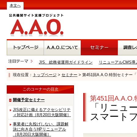
本文へ
JIS、総務省運用ガイドライン
リニューアルCMS導
現在位置：
トップページ
>
セミナー
> 第451回A.A.O.特別セミ
このコーナーの目次
第451回A.A.
開催予定セミナー
「リニュ
JIS改正に備えるアクセシビリテ
スマートフ
ィ対応計画［8月20日大阪開催］
事業者に丸投げしない、課題解
決に向き合うHPリニューアル
［8月20日大阪開催］