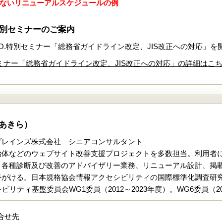
ないリニューアルスケジュールの例
.特別セミナーのご案内
A.O.特別セミナー「総務省ガイドライン改定、JIS改正への対応」
特別セミナー「総務省ガイドライン改定、JIS改正への対応」の詳細はこ
あきら）
ブレインズ株式会社 シニアコンサルタント
治体などのウェブサイト改善支援プロジェクトを多数担当。利用者
、各種診断及び改善のアドバイザリー業務、リニューアル設計、掲載
がける。日本規格協会情報アクセシビリティの国際標準化調査研究委員
リティ基盤委員会WG1委員（2012～2023年度）。WG6委員（2
合せ先