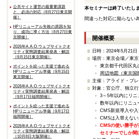
公共サイト運営の最重要課題
本セミナーは終了いたし
と、必須の対応［8月27日東京開
催］
間違った対応に陥らない
HPリニューアル失敗の原因を知
り、成功に導く方法［8月27日東
京開催］
開催概要
2026年A.A.O.ウェブサイトクオ
日時：2024年5月21日
リティ実態調査結果発表・解説
［9月15日東京開催］
場所：東京会場／東京
東京都千代田区丸の
ポイントを絞った支援で進める
HPリニューアル準備［9月15日
周辺地図（東京国
東京開催］
主催：アライド・ブレ
2026年A.A.O.ウェブサイトクオ
対象：官公庁、独立行
リティ実態調査結果発表・解説
3～5年以内にリ
［9月17日福岡開催］
数年以内にリニュ
ポイントを絞った支援で進める
CMS新規導入や
HPリニューアル準備［9月17日
福岡開催］
CMSは入替えな
CMSの使い勝手
2026年A.A.O.ウェブサイトクオ
リティ実態調査結果発表・解説
セミナーでしか聞
［10月8日大阪開催］