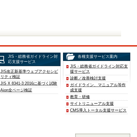
JIS・総務省ガイドライン対
各種支援サービス案内
応支援サービス
JIS・総務省ガイドライン対応支
JIS改正新基準ウェブアクセシビ
援サービス
リティ検証
診断／改善検討支援
JIS X 8341-3:2016に基づく試験
ガイドライン、マニュアル等作
Aion全ページ検証
成支援
教育・研修
サイトリニューアル支援
CMS導入トータル支援サービス