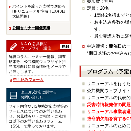
参加費：無料
ポイントを絞った支援で進める
定員：20名
HPリニューアル準備［10月8日
1団体2名様まで
大阪開催］
お申込み多数の場
公開セミナー開催実績
す。
最少受講人数に満
A.A.O.公共機関
申込締切：
開催日の一
ウェブサイト通信
*期日以降のお申込み
解説コラム、セミナー情報、調査
結果等、公共機関ウェブサイト担
当者様向けに最新情報をメールで
プログラム（予定
お届けします。
申し込みフォーム
リニューアルを行うた
公共機関ウェブサイト
改正JIS対応に関する
お問い合わせ
リニューアルの代表的
災害時情報発信の問題
サイト内容やJIS規格対応支援等の
サービスについてのお問い合わ
リニューアル事業者選
せ、お見積もり・ご相談・ご依頼
致命的欠陥を有するC
は以下のお問い合わせフォーム
リニューアルのために
（SSL）で承っております。