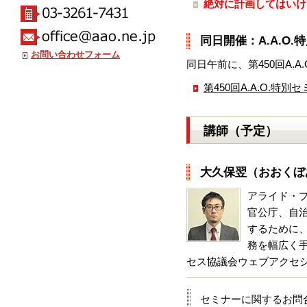
絶対に計画してはいけ
同日開催：A.A.O
お問い合わせフォーム
同日午前に、第450回A.
第450回A.A.O.
講師（予定）
大久保翌（おおくぼ
アライド・
官公庁、自
するために
務を幅広く手
セス協議会ウェブアクセシビ
セミナーに関するお問