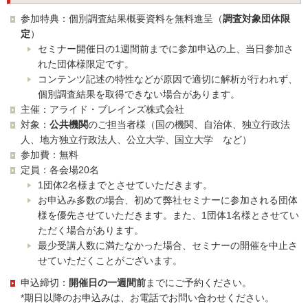
参加特典：個別調査結果概要資料を無料進呈（
調査対象団体限
定
）
セミナー開催日の1週間前までに参加申込の上、当日参加さ
れた団体様限定です。
コンテンツ記述の特性などが原因で適切に解析が行われず、
個別調査結果を取得できない場合があります。
主催：アライド・ブレインズ株式会社
対象：
公共機関
のご担当者様（国の機関、自治体、独立行政法
人、地方独立行政法人、公立大学、国立大学 など）
参加費：無料
定員：各会場20名
1団体2名様までとさせていただきます。
お申込み多数の場合、初めて弊社セミナーに参加される団体
様を優先させていただきます。また、1団体1名様とさせてい
ただく場合があります。
最少受講人数に満たなかった場合、セミナーの開催を中止さ
せていただくことがございます。
申込締切：
開催日の一週間前
までにご予約ください。
*期日以降のお申込みは、お電話でお問い合わせください。