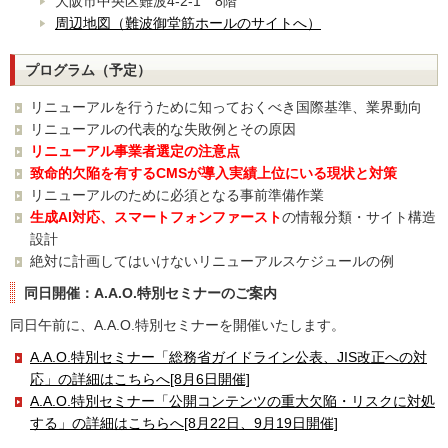
大阪市中央区難波4-2-1 8階
周辺地図（難波御堂筋ホールのサイトへ）
プログラム（予定）
リニューアルを行うために知っておくべき国際基準、業界動向
リニューアルの代表的な失敗例とその原因
リニューアル事業者選定の注意点
致命的欠陥を有するCMSが導入実績上位にいる現状と対策
リニューアルのために必須となる事前準備作業
生成AI対応、スマートフォンファースト
の情報分類・サイト構造
設計
絶対に計画してはいけないリニューアルスケジュールの例
同日開催：A.A.O.特別セミナーのご案内
同日午前に、A.A.O.特別セミナーを開催いたします。
A.A.O.特別セミナー「総務省ガイドライン公表、JIS改正への対
応」の詳細はこちらへ[8月6日開催]
A.A.O.特別セミナー「公開コンテンツの重大欠陥・リスクに対処
する」の詳細はこちらへ[8月22日、9月19日開催]