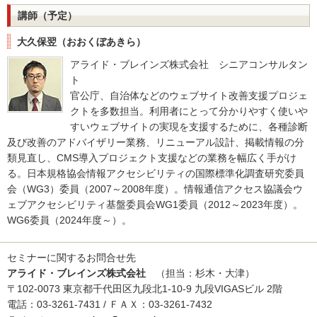
講師（予定）
大久保翌（おおくぼあきら）
アライド・ブレインズ株式会社 シニアコンサルタン
ト
官公庁、自治体などのウェブサイト改善支援プロジェ
クトを多数担当。利用者にとって分かりやすく使いや
すいウェブサイトの実現を支援するために、各種診断
及び改善のアドバイザリー業務、リニューアル設計、掲載情報の分
類見直し、CMS導入プロジェクト支援などの業務を幅広く手がけ
る。日本規格協会情報アクセシビリティの国際標準化調査研究委員
会（WG3）委員（2007～2008年度）。情報通信アクセス協議会ウ
ェブアクセシビリティ基盤委員会WG1委員（2012～2023年度）。
WG6委員（2024年度～）。
セミナーに関するお問合せ先
アライド・ブレインズ株式会社
（担当：杉木・大津）
〒102-0073 東京都千代田区九段北1-10-9 九段VIGASビル 2階
電話：03-3261-7431 / ＦＡＸ：03-3261-7432