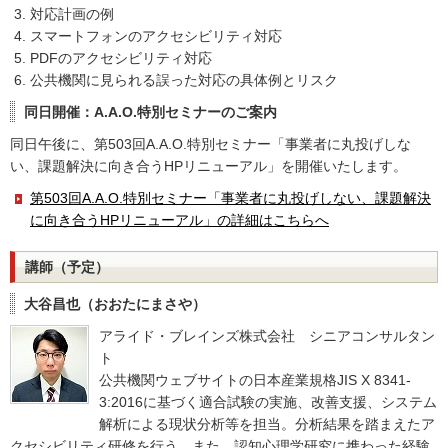
対応計画の例
スマートフォンのアクセシビリティ対応
PDFのアクセシビリティ対応
公共機関に見られる誤った対応の具体例とリスク
同日開催：A.A.O.特別セミナーのご案内
同日午後に、第503回A.A.O.特別セミナー「事業者に丸投げしな
い、課題解決に向き合うHPリニューアル」を開催いたします。
第503回A.A.O.特別セミナー「事業者に丸投げしない、課題解決
に向き合うHPリニューアル」の詳細はこちらへ
講師（予定）
大谷昌也（おおたにまさや）
アライド・ブレインズ株式会社 シニアコンサルタン
ト
公共機関ウェブサイトの日本産業規格JIS X 8341-
3:2016に基づく適合試験の実施、改善支援、システム
解析による現状分析等を担当。分析結果を踏まえたア
クセシビリティ研修を行う。また、認知心理学研究に携わった経験