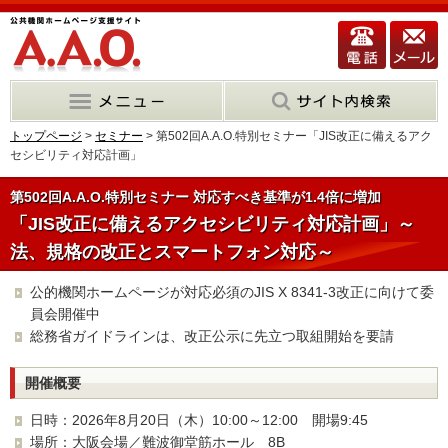
トップページ
>
セミナー
> 第502回A.A.O.特別セミナー「JIS改正に備えるアク
セシビリティ対応計画」
第502回A.A.O.特別セミナー 対応すべき基準が1.4倍に増加
「JIS改正に備えるアクセシビリティ対応計画」～
法、規格の改正とスマートフォン対応～
公的機関ホームページが対応必須のJIS X 8341-3改正に向けて委
員会開催中
総務省ガイドラインは、改正公示に先立つ取組開始を要請
開催概要
日時：2026年8月20日（木）10:00～12:00 開場9:45
場所：大阪会場／難波御堂筋ホール 8B