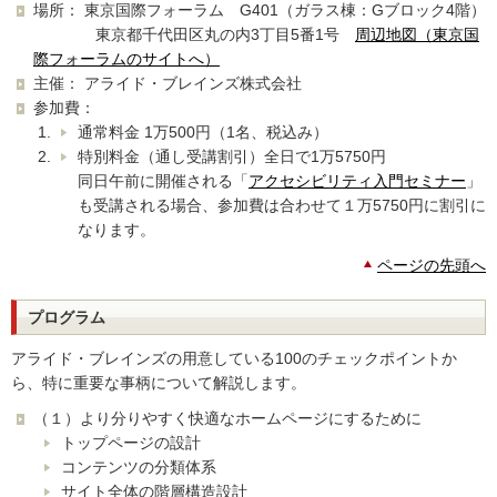
場所： 東京国際フォーラム G401（ガラス棟：Gブロック4階）
東京都千代田区丸の内3丁目5番1号
周辺地図（東京国
際フォーラムのサイトへ）
主催： アライド・ブレインズ株式会社
参加費：
通常料金 1万500円（1名、税込み）
特別料金（通し受講割引）全日で1万5750円
同日午前に開催される「
アクセシビリティ入門セミナー
」
も受講される場合、参加費は合わせて１万5750円に割引に
なります。
ページの先頭へ
プログラム
アライド・ブレインズの用意している100のチェックポイントか
ら、特に重要な事柄について解説します。
（１）より分りやすく快適なホームページにするために
トップページの設計
コンテンツの分類体系
サイト全体の階層構造設計