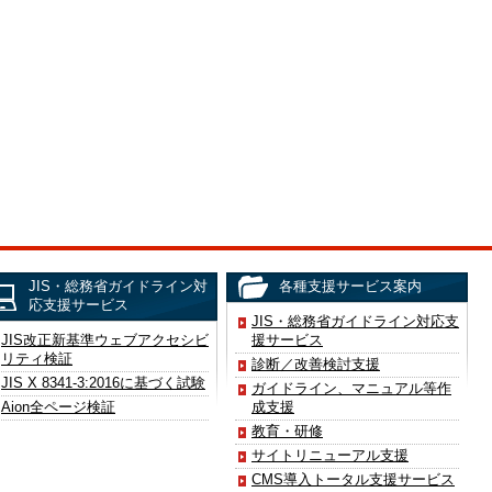
JIS・総務省ガイドライン対
各種支援サービス案内
応支援サービス
JIS・総務省ガイドライン対応支
JIS改正新基準ウェブアクセシビ
援サービス
リティ検証
診断／改善検討支援
JIS X 8341-3:2016に基づく試験
ガイドライン、マニュアル等作
Aion全ページ検証
成支援
教育・研修
サイトリニューアル支援
CMS導入トータル支援サービス