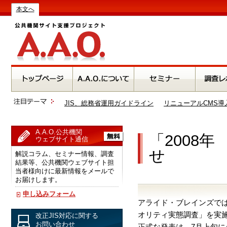
本文へ
JIS、総務省運用ガイドライン
リニューアルCMS導
A.A.O.公共機関
「2008
ウェブサイト通信
せ
解説コラム、セミナー情報、調査
結果等、公共機関ウェブサイト担
当者様向けに最新情報をメールで
お届けします。
申し込みフォーム
アライド・ブレインズでは
オリティ実態調査」を実
改正JIS対応に関する
お問い合わせ
正式な発表は、7月上旬にA