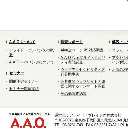
A.A.O.について
調査レポート
解説・コ
アライド・ブレインズの概
Aion全ページJIS対応調査
コラム・
要
A.A.O.ウェブサイトクオリ
アクセシ
A.A.O.へのリンクについて
ティ実態調査
イン解説
ウェブアクセシビリティ方
お悩み相
セミナー
針公開事例
開催予定セミナー
公共機関ウェブサイトの運
営に関するアンケート調査
セミナー開催実績
その他調査結果
運営元：
アライド・ブレインズ株式会社
〒102-0073 東京都千代田区九段北1-10-9 九
TEL.03-3261-7431 FAX.03-3261-7432 URL.
h