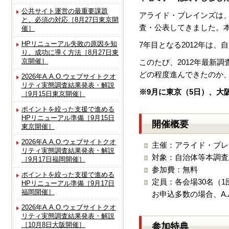
公共サイト運営の最重要課題
アライド・ブレインズは、
と、必須の対応［8月27日東京開
査・公表してきました。
催］
HPリニューアル失敗の原因を知
7年目となる2012年は
り、成功に導く方法［8月27日東
京開催］
このたび、2012年最新
どの程度進んできたのか
2026年A.A.O.ウェブサイトクオ
リティ実態調査結果発表・解説
※9月に東京（5日）、大
［9月15日東京開催］
ポイントを絞った支援で進める
HPリニューアル準備［9月15日
開催概要
東京開催］
2026年A.A.O.ウェブサイトクオ
主催：アライド・ブレ
リティ実態調査結果発表・解説
対象：自治体等本調査
［9月17日福岡開催］
参加費：無料
ポイントを絞った支援で進める
定員：各会場30名（1
HPリニューアル準備［9月17日
福岡開催］
お申込多数の場合、A
2026年A.A.O.ウェブサイトクオ
リティ実態調査結果発表・解説
［10月8日大阪開催］
参加特典