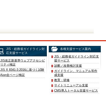
JIS・総務省ガイドライン対
各種支援サービス案内
応支援サービス
JIS・総務省ガイドライン対応支
JIS改正新基準ウェブアクセシビ
援サービス
リティ検証
診断／改善検討支援
JIS X 8341-3:2016に基づく試験
ガイドライン、マニュアル等作
Aion全ページ検証
成支援
教育・研修
サイトリニューアル支援
CMS導入トータル支援サービス