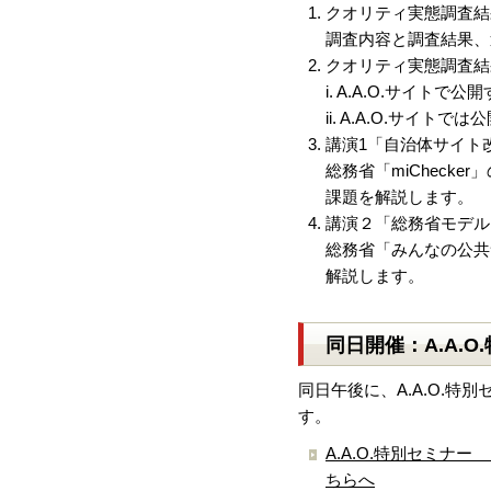
クオリティ実態調査結
調査内容と調査結果、
クオリティ実態調査結
i. A.A.O.サイトで
ii. A.A.O.サイト
講演1「自治体サイト改
総務省「miCheck
課題を解説します。
講演２「総務省モデル
総務省「みんなの公共
解説します。
同日開催：A.A.
同日午後に、A.A.O.
す。
A.A.O.特別セミ
ちらへ