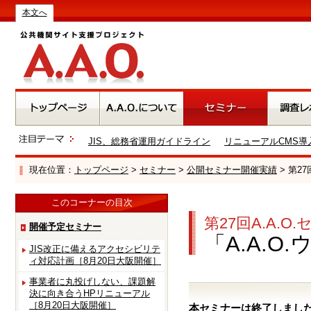
本文へ
JIS、総務省運用ガイドライン
リニューアルCMS導
現在位置：
トップページ
>
セミナー
>
公開セミナー開催実績
> 第2
このコーナーの目次
第27回A.A.O
開催予定セミナー
「A.A.
JIS改正に備えるアクセシビリテ
ィ対応計画［8月20日大阪開催］
事業者に丸投げしない、課題解
決に向き合うHPリニューアル
［8月20日大阪開催］
本セミナーは終了しまし