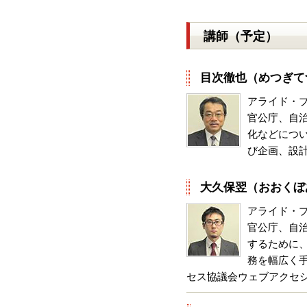
講師（予定）
目次徹也（めつぎて
アライド・
官公庁、自
化などにつ
び企画、設
大久保翌（おおくぼ
アライド・
官公庁、自
するために
務を幅広く手
セス協議会ウェブアクセシビ