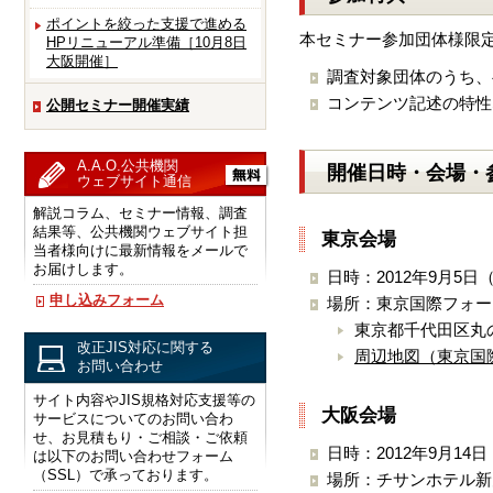
ポイントを絞った支援で進める
本セミナー参加団体様限定
HPリニューアル準備［10月8日
大阪開催］
調査対象団体のうち、
コンテンツ記述の特性
公開セミナー開催実績
A.A.O.公共機関
開催日時・会場・
ウェブサイト通信
解説コラム、セミナー情報、調査
結果等、公共機関ウェブサイト担
東京会場
当者様向けに最新情報をメールで
お届けします。
日時：2012年9月5日（
申し込みフォーム
場所：東京国際フォーラ
東京都千代田区丸の
改正JIS対応に関する
周辺地図（東京国
お問い合わせ
サイト内容やJIS規格対応支援等の
大阪会場
サービスについてのお問い合わ
せ、お見積もり・ご相談・ご依頼
日時：2012年9月14日
は以下のお問い合わせフォーム
（SSL）で承っております。
場所：チサンホテル新