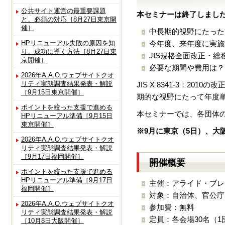
公共サイト運営の最重要課題
本セミナーは終了しまし
と、必須の対応［8月27日東京開
催］
中長期的視野にたった
HPリニューアル失敗の原因を知
今年度、来年度に実施
り、成功に導く方法［8月27日東
JIS規格全面改正・
京開催］
必要な期間や費用は？
2026年A.A.O.ウェブサイトクオ
リティ実態調査結果発表・解説
JIS X 8341-3：
［9月15日東京開催］
期的な視野にたって年度
ポイントを絞った支援で進める
本セミナーでは、各団体
HPリニューアル準備［9月15日
東京開催］
※9月に東京（5日）、大
2026年A.A.O.ウェブサイトクオ
リティ実態調査結果発表・解説
［9月17日福岡開催］
開催概要
ポイントを絞った支援で進める
HPリニューアル準備［9月17日
主催：アライド・ブレ
福岡開催］
対象：自治体、官公庁
2026年A.A.O.ウェブサイトクオ
参加費：無料
リティ実態調査結果発表・解説
定員：各会場30名（1
［10月8日大阪開催］