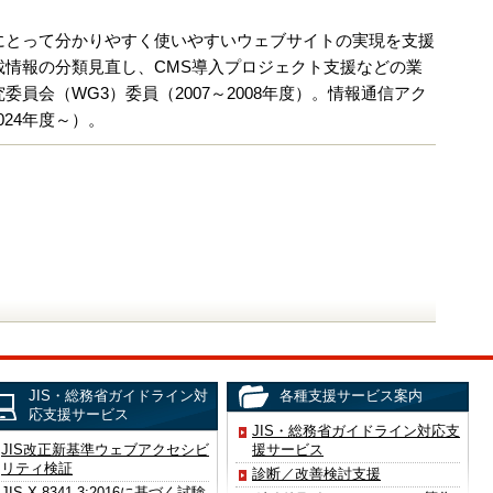
にとって分かりやすく使いやすいウェブサイトの実現を支援
情報の分類見直し、CMS導入プロジェクト支援などの業
会（WG3）委員（2007～2008年度）。情報通信アク
024年度～）。
JIS・総務省ガイドライン対
各種支援サービス案内
応支援サービス
JIS・総務省ガイドライン対応支
JIS改正新基準ウェブアクセシビ
援サービス
リティ検証
診断／改善検討支援
JIS X 8341-3:2016に基づく試験