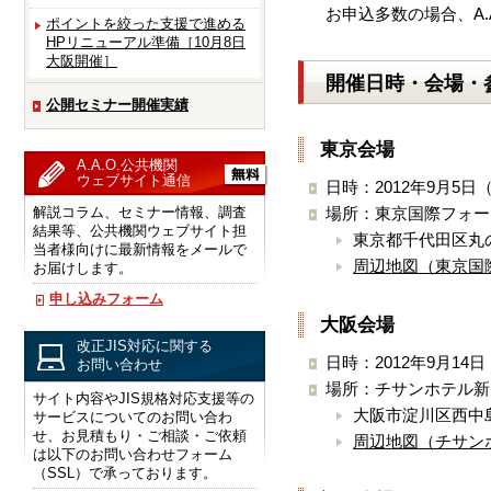
お申込多数の場合、A
ポイントを絞った支援で進める
HPリニューアル準備［10月8日
大阪開催］
開催日時・会場・
公開セミナー開催実績
東京会場
A.A.O.公共機関
ウェブサイト通信
日時：2012年9月5日（
解説コラム、セミナー情報、調査
場所：東京国際フォーラ
結果等、公共機関ウェブサイト担
東京都千代田区丸の
当者様向けに最新情報をメールで
周辺地図（東京国
お届けします。
申し込みフォーム
大阪会場
改正JIS対応に関する
日時：2012年9月14日
お問い合わせ
場所：チサンホテル新
サイト内容やJIS規格対応支援等の
大阪市淀川区西中島6
サービスについてのお問い合わ
せ、お見積もり・ご相談・ご依頼
周辺地図（チサン
は以下のお問い合わせフォーム
（SSL）で承っております。