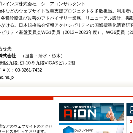
ブレインズ株式会社 シニアコンサルタント
治体などのウェブサイト改善支援プロジェクトを多数担当。利用者
、各種診断及び改善のアドバイザリー業務、リニューアル設計、掲載
がける。日本規格協会情報アクセシビリティの国際標準化調査研究委員
リティ基盤委員会WG1委員（2012～2023年度）。WG6委員（2
合せ先
株式会社
（担当：清水・杉木）
代田区九段北1-10-9 九段VIGASビル 2階
 ＦＡＸ：03-3261-7432
o.ne.jp
企業などのウェブサイトのアクセ
サービスを行っております。