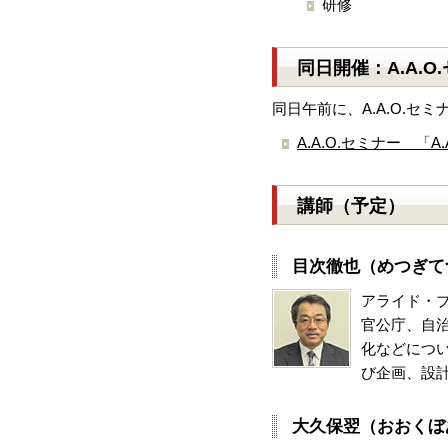
研修
同日開催：A.A.
同日午前に、A.A.O.セ
A.A.O.セミナー 
講師（予定）
目次徹也（めつぎて
アライド・
官公庁、自
化などにつ
び企画、設
大久保翌（おおくぼ