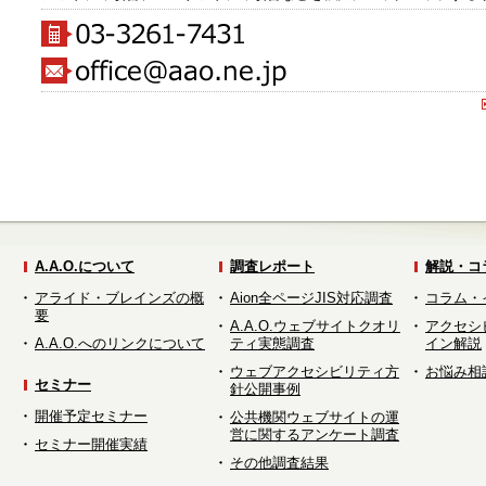
A.A.O.について
調査レポート
解説・コ
アライド・ブレインズの概
Aion全ページJIS対応調査
コラム・
要
A.A.O.ウェブサイトクオリ
アクセシ
A.A.O.へのリンクについて
ティ実態調査
イン解説
ウェブアクセシビリティ方
お悩み相
セミナー
針公開事例
開催予定セミナー
公共機関ウェブサイトの運
営に関するアンケート調査
セミナー開催実績
その他調査結果