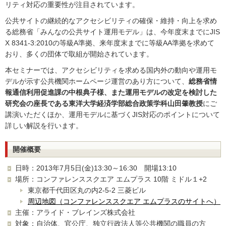
リティ対応の重要性が注目されています。
公共サイトの継続的なアクセシビリティの確保・維持・向上を求め
る総務省「みんなの公共サイト運用モデル」は、今年度末までにJIS
X 8341-3:2010の等級A準拠、来年度末までに等級AA準拠を求めて
おり、多くの団体で取組が開始されています。
本セミナーでは、アクセシビリティを求める国内外の動向や運用モ
デルが示す公共機関ホームページ運営のあり方について、
総務省情
報通信利用促進課の中根典子様、また運用モデルの改定を検討した
研究会の座長である東洋大学経済学部総合政策学科山田肇教授
にご
講演いただくほか、運用モデルに基づくJIS対応のポイントについて
詳しい解説を行います。
開催概要
日時：2013年7月5日(金)13:30～16:30 開場13:10
場所：コンファレンススクエア エムプラス 10階 ミドル１+2
東京都千代田区丸の内2-5-2 三菱ビル
周辺地図（コンファレンススクエア エムプラスのサイトへ）
主催：アライド・ブレインズ株式会社
対象：自治体、官公庁、独立行政法人等公共機関の職員の方