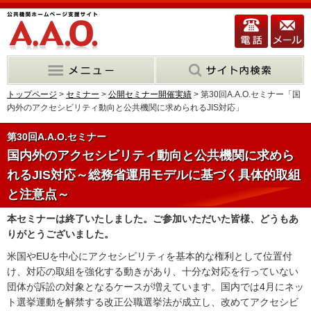
トップページ
>
セミナー
>
公開セミナー開催実績
> 第30回A.A.O.セミナー「国
内外のアクセシビリティ動向と公共機関に求められるJIS対応」
第30回A.A.O.セミナー
国内外のアクセシビリティ動向と公共機関に求めら
れるJIS対応～総務省運用モデルに基づく具体的取組
と注意点～
本セミナーは終了いたしました。ご参加いただいた皆様、どうもあ
りがとうございました。
米国やEUを中心にアクセシビリティを基本的な権利として位置付
け、対応の取組を強化する動きがあり、十分な対応を行っていない
団体が訴訟の対象となるケースが増えています。国内では4月にネッ
ト選挙運動を解禁する改正公職選挙法が成立し、改めてアクセシビ