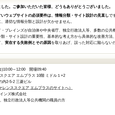
ました。ご参加いただいた皆様、どうもありがとうございました。
すいウェブサイトの必須要件は、情報分類・サイト設計の見直し
で
に、適切な情報分類と設計が欠かせません。
ド・ブレインズが自治体や中央省庁、独立行政法人等、多数の公共
分類・サイト設計の重要性、基本的な考え方から具体的な改善方法
て、
実在する失敗例とその原因
を取りあげ、誤った対応に陥らない
10:00～12:00 開場09:40
クエア エムプラス 10階 ミドル１+2
2-5-2 三菱ビル
ァレンススクエア エムプラスのサイトへ）
インズ株式会社
、独立行政法人等公共機関の職員の方