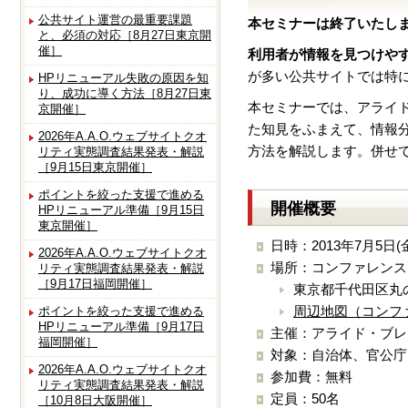
公共サイト運営の最重要課題
本セミナーは終了いたし
と、必須の対応［8月27日東京開
催］
利用者が情報を見つけや
が多い公共サイトでは特
HPリニューアル失敗の原因を知
り、成功に導く方法［8月27日東
本セミナーでは、アライ
京開催］
た知見をふまえて、情報
2026年A.A.O.ウェブサイトクオ
方法を解説します。併せ
リティ実態調査結果発表・解説
［9月15日東京開催］
ポイントを絞った支援で進める
開催概要
HPリニューアル準備［9月15日
東京開催］
日時：2013年7月5日(金)
2026年A.A.O.ウェブサイトクオ
場所：コンファレンスス
リティ実態調査結果発表・解説
［9月17日福岡開催］
東京都千代田区丸の内
周辺地図（コンフ
ポイントを絞った支援で進める
HPリニューアル準備［9月17日
主催：アライド・ブレ
福岡開催］
対象：自治体、官公庁
2026年A.A.O.ウェブサイトクオ
参加費：無料
リティ実態調査結果発表・解説
定員：50名
［10月8日大阪開催］