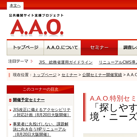
本文へ
JIS、総務省運用ガイドライン
リニューアルCMS導
現在位置：
トップページ
>
セミナー
>
公開セミナー開催実績
> A.
このコーナーの目次
A.A.O.特別セ
開催予定セミナー
「探しやす
JIS改正に備えるアクセシビリテ
境・ニー
ィ対応計画［8月20日大阪開催］
事業者に丸投げしない、課題解
決に向き合うHPリニューアル
［8月20日大阪開催］