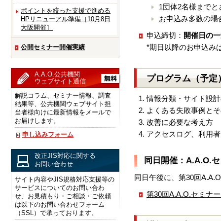
1団体2名様まで
ポイントを絞った支援で進める
お申込み多数の場
HPリニューアル準備［10月8日
大阪開催］
申込締切：
開催日の一
*期日以降のお申込み
公開セミナー開催実績
A.A.O.公共機関
プログラム（予定
ウェブサイト通信
解説コラム、セミナー情報、調査
情報分類・サイト設計
結果等、公共機関ウェブサイト担
よくある失敗事例とそ
当者様向けに最新情報をメールで
お届けします。
改善に必要な考え方 
アクセスログ、利用者
申し込みフォーム
改正JIS対応に関する
同日開催：A.A.O
お問い合わせ
同日午後に、第30回A.
サイト内容やJIS規格対応支援等の
サービスについてのお問い合わ
第30回A.A.O.セ
せ、お見積もり・ご相談・ご依頼
は以下のお問い合わせフォーム
（SSL）で承っております。