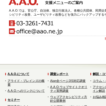
A.A.O.では、官公庁、自治体、独立行政法人、各種公共団体、民間
シビリティ改善、ユーザビリティ改善などを強力にバックアップする
A.A.O.について
調査レポート
解説・コ
アライド・ブレインズの概
Aion全ページJIS対応調査
コラム・
要
A.A.O.ウェブサイトクオリ
アクセシ
A.A.O.へのリンクについて
ティ実態調査
イン解説
ウェブアクセシビリティ方
お悩み相
セミナー
針公開事例