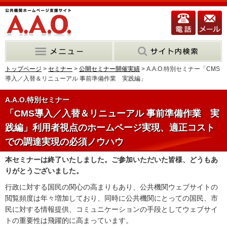
トップページ
>
セミナー
>
公開セミナー開催実績
> A.A.O.特別セミナー「CMS
導入／入替＆リニューアル 事前準備作業 実践編」
A.A.O.特別セミナー
「CMS導入／入替＆リニューアル 事前準備作業 実
践編」利用者視点のホームページ実現、適正コスト
での調達実現の必須ノウハウ
本セミナーは終了いたしました。ご参加いただいた皆様、どうもあ
りがとうございました。
行政に対する国民の関心の高まりもあり、公共機関ウェブサイトの
閲覧頻度は年々増加しており、同時に公共機関にとっての国民、市
民に対する情報提供、コミュニケーションの手段としてウェブサイ
トの重要性は飛躍的に高まっています。