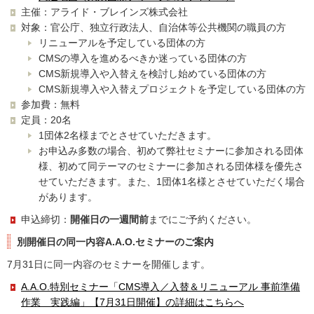
主催：アライド・ブレインズ株式会社
対象：官公庁、独立行政法人、自治体等公共機関の職員の方
リニューアルを予定している団体の方
CMSの導入を進めるべきか迷っている団体の方
CMS新規導入や入替えを検討し始めている団体の方
CMS新規導入や入替えプロジェクトを予定している団体の方
参加費：無料
定員：20名
1団体2名様までとさせていただきます。
お申込み多数の場合、初めて弊社セミナーに参加される団体
様、初めて同テーマのセミナーに参加される団体様を優先さ
せていただきます。また、1団体1名様とさせていただく場合
があります。
申込締切：
開催日の一週間前
までにご予約ください。
別開催日の同一内容A.A.O.セミナーのご案内
7月31日に同一内容のセミナーを開催します。
A.A.O.特別セミナー「CMS導入／入替＆リニューアル 事前準備
作業 実践編」【7月31日開催】の詳細はこちらへ