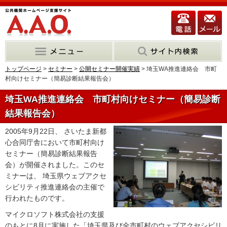
トップページ
>
セミナー
>
公開セミナー開催実績
> 埼玉WA推進連絡会 市町
村向けセミナー（簡易診断結果報告会）
埼玉WA推進連絡会 市町村向けセミナー（簡易診断
結果報告会）
2005年9月22日、 さいたま新都
心合同庁舎において市町村向け
セミナー（簡易診断結果報告
会）が開催されました。このセ
ミナーは、 埼玉県ウェブアクセ
シビリティ推進連絡会の主催で
行われたものです。
マイクロソフト株式会社の支援
のもとに8月に実施した「埼玉県及び全市町村のウェブアクセシビリ