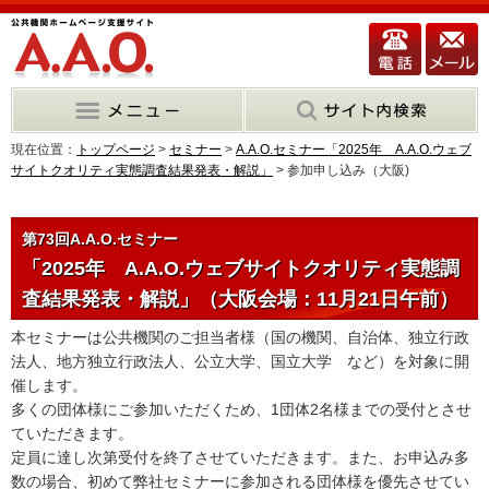
現在位置：
トップページ
>
セミナー
>
A.A.O.セミナー「2025年 A.A.O.ウェブ
サイトクオリティ実態調査結果発表・解説」
> 参加申し込み（大阪)
第73回A.A.O.セミナー
「2025年 A.A.O.ウェブサイトクオリティ実態調
査結果発表・解説」（大阪会場：11月21日午前）
本セミナーは公共機関のご担当者様（国の機関、自治体、独立行政
法人、地方独立行政法人、公立大学、国立大学 など）を対象に開
催します。
多くの団体様にご参加いただくため、1団体2名様までの受付とさせ
ていただきます。
定員に達し次第受付を終了させていただきます。また、お申込み多
数の場合、初めて弊社セミナーに参加される団体様を優先させてい