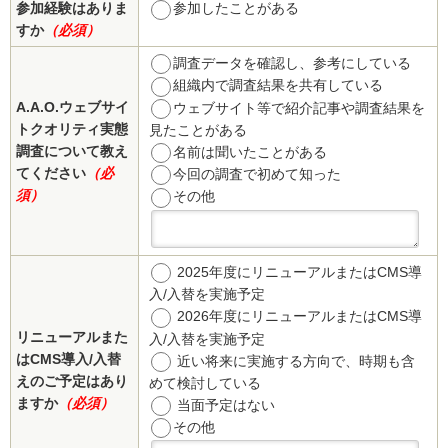
参加経験はありま
参加したことがある
すか
（必須）
調査データを確認し、参考にしている
組織内で調査結果を共有している
A.A.O.ウェブサイ
ウェブサイト等で紹介記事や調査結果を
トクオリティ実態
見たことがある
調査について教え
名前は聞いたことがある
てください
（必
今回の調査で初めて知った
須）
その他
2025年度にリニューアルまたはCMS導
入/入替を実施予定
2026年度にリニューアルまたはCMS導
リニューアルまた
入/入替を実施予定
はCMS導入/入替
近い将来に実施する方向で、時期も含
えのご予定はあり
めて検討している
ますか
（必須）
当面予定はない
その他