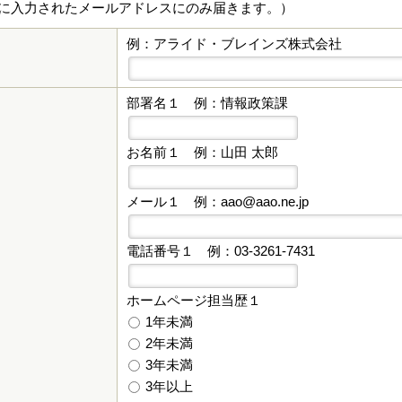
」に入力されたメールアドレスにのみ届きます。）
例：アライド・ブレインズ株式会社
部署名１
例：情報政策課
お名前１
例：山田 太郎
メール１
例：aao@aao.ne.jp
電話番号１
例：03-3261-7431
ホームページ担当歴１
1年未満
2年未満
3年未満
3年以上