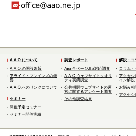
A.A.O.について
調査レポート
解説・コ
A.A.O.の開設趣旨
Aion全ページJIS対応調査
コラム・
アライド・ブレインズの概
A.A.O.ウェブサイトクオリ
アクセシ
要
ティ実態調査
イン解説
A.A.O.へのリンクについて
公共機関ウェブサイトの運
お悩み相
営に関するアンケート調査
アクセシ
セミナー
その他調査結果
開催予定セミナー
セミナー開催実績