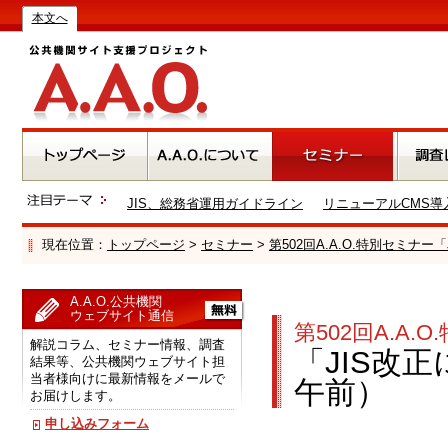
本文へ
JIS、総務省運用ガイドライン
リニューアルCMS導
現在位置：
トップページ
>
セミナー
>
第502回A.A.O.特別セミナ
A.A.O.公共機関
ウェブサイト通信
第502回A.A.
解説コラム、セミナー情報、調査
「JIS改
結果等、公共機関ウェブサイト担
当者様向けに最新情報をメールで
午前）
お届けします。
申し込みフォーム