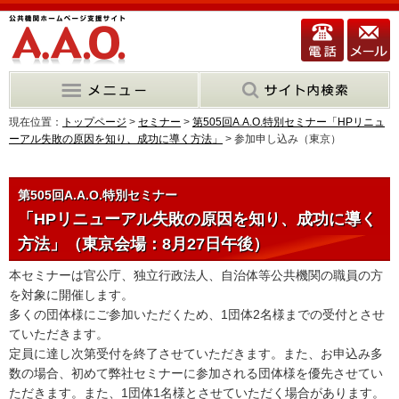
現在位置：
トップページ
>
セミナー
>
第505回A.A.O.特別セミナー「HPリニュ
ーアル失敗の原因を知り、成功に導く方法」
> 参加申し込み（東京）
第505回A.A.O.特別セミナー
「HPリニューアル失敗の原因を知り、成功に導く
方法」（東京会場：8月27日午後）
本セミナーは官公庁、独立行政法人、自治体等公共機関の職員の方
を対象に開催します。
多くの団体様にご参加いただくため、1団体2名様までの受付とさせ
ていただきます。
定員に達し次第受付を終了させていただきます。また、お申込み多
数の場合、初めて弊社セミナーに参加される団体様を優先させてい
ただきます。また、1団体1名様とさせていただく場合があります。