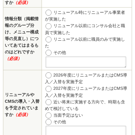
すか
（必須）
リニューアル時にリニューアル事業者
情報分類（掲載情
が実施した
報のグループ分
リニューアル以前にコンサル会社と職
け、メニュー構成
員で実施した
等の見直し）につ
リニューアル以前に職員のみで実施し
いてあてはまるも
た
のはどれですか
その他
（必須）
2026年度にリニューアルまたはCMS導
入／入替を実施予定
2027年度にリニューアルまたはCMS導
リニューアルや
入／入替を実施予定
CMSの導入・入替
近い将来に実施する方向で、時期も含
を予定されていま
めて検討している
すか
（必須）
当面予定はない
その他