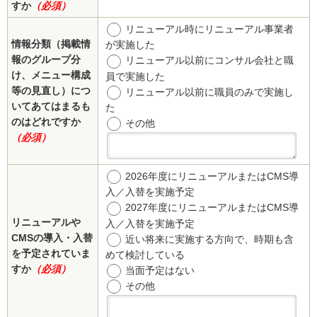
すか
（必須）
リニューアル時にリニューアル事業者
情報分類（掲載情
が実施した
報のグループ分
リニューアル以前にコンサル会社と職
け、メニュー構成
員で実施した
等の見直し）につ
リニューアル以前に職員のみで実施し
いてあてはまるも
た
のはどれですか
その他
（必須）
2026年度にリニューアルまたはCMS導
入／入替を実施予定
2027年度にリニューアルまたはCMS導
リニューアルや
入／入替を実施予定
CMSの導入・入替
近い将来に実施する方向で、時期も含
を予定されていま
めて検討している
すか
（必須）
当面予定はない
その他