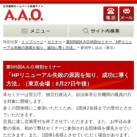
現在位置：
トップページ
>
セミナー
>
第505回A.A.O.特別セミナー「HPリニュ
ーアル失敗の原因を知り、成功に導く方法」
> 参加申し込み（東京）
第505回A.A.O.特別セミナー
「HPリニューアル失敗の原因を知り、成功に導く
方法」（東京会場：8月27日午後）
本セミナーは官公庁、独立行政法人、自治体等公共機関の職員の方
を対象に開催します。
多くの団体様にご参加いただくため、1団体2名様までの受付とさせ
ていただきます。
定員に達し次第受付を終了させていただきます。また、お申込み多
数の場合、初めて弊社セミナーに参加される団体様を優先させてい
ただきます。また、1団体1名様とさせていただく場合があります。