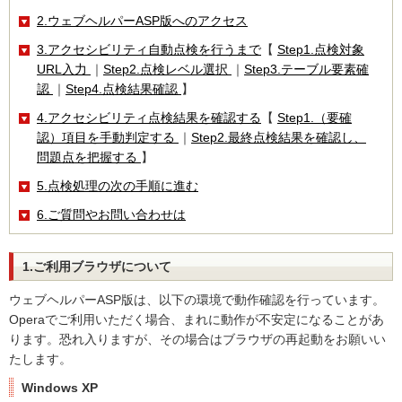
2.ウェブヘルパーASP版へのアクセス
3.アクセシビリティ自動点検を行うまで
【
Step1.点検対象
URL入力
｜
Step2.点検レベル選択
｜
Step3.テーブル要素確
認
｜
Step4.点検結果確認
】
4.アクセシビリティ点検結果を確認する
【
Step1.（要確
認）項目を手動判定する
｜
Step2.最終点検結果を確認し、
問題点を把握する
】
5.点検処理の次の手順に進む
6.ご質問やお問い合わせは
1.ご利用ブラウザについて
ウェブヘルパーASP版は、以下の環境で動作確認を行っています。
Operaでご利用いただく場合、まれに動作が不安定になることがあ
ります。恐れ入りますが、その場合はブラウザの再起動をお願いい
たします。
Windows XP