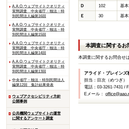
Ｄ
102
基本
A.A.O.ウェブサイトクオリティ
実態調査 中央省庁・独法・特
Ｅ
30
基本
別民間法人編第16回
A.A.O.ウェブサイトクオリティ
実態調査 中央省庁・独法・特
別民間法人編第15回
A.A.O.ウェブサイトクオリティ
本調査に関するお
実態調査 中央省庁・独法・特
別民間法人編第14回
本調査に関するお問合せ
A.A.O.ウェブサイトクオリティ
実態調査 中央省庁・独法・特
別民間法人編第13回
アライド・ブレインズ
担当：目次（めつぎ）
中央省庁・独法・特別民間法人
編第12回 集計結果発表
電話：03-3261-7431 / 
Eメール：
office@aao.n
ウェブアクセシビリティ方針
公開事例
公共機関ウェブサイトの運営
に関するアンケート調査