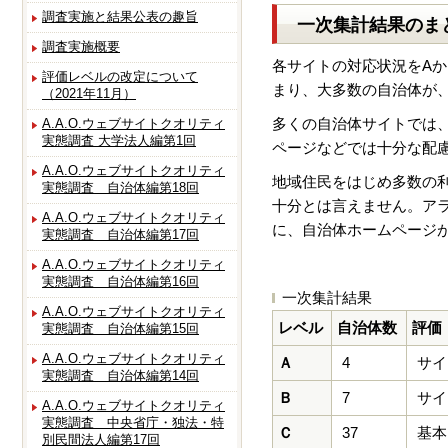
調査実施と結果公表の趣旨
一次集計結果のま
調査実施概要
各サイトの対応状況をAか
評価レベルの改定について
まり、大多数の自治体が
（2021年11月）
多くの自治体サイトでは
A.A.O.ウェブサイトクオリティ
実態調査 大学法人編第1回
ページなどでは十分な配
A.A.O.ウェブサイトクオリティ
地域住民をはじめ多数の
実態調査 自治体編第18回
十分とは言えません。ア
A.A.O.ウェブサイトクオリティ
に、自治体ホームページ
実態調査 自治体編第17回
A.A.O.ウェブサイトクオリティ
実態調査 自治体編第16回
一次集計結果
A.A.O.ウェブサイトクオリティ
レベル
自治体数
評価
実態調査 自治体編第15回
A.A.O.ウェブサイトクオリティ
Ａ
4
サイ
実態調査 自治体編第14回
Ｂ
7
サイ
A.A.O.ウェブサイトクオリティ
実態調査 中央省庁・独法・特
Ｃ
37
基本
別民間法人編第17回