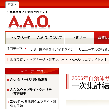
本文へ
JIS、総務省運用ガイドライン
リニューアルCMS導
現在位置：
トップページ
>
調査レポート
>
A.A.O.ウェブサイトク
このコーナーの目次
2006年自治
Aion全ページJIS対応調査
一次集計結果
A.A.O.ウェブサイトクオリテ
ィ実態調査
2025年 公共機関ウェブサイト調
査を開始