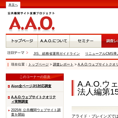
本文へ
JIS、総務省運用ガイドライン
リニューアルCMS導
現在位置：
トップページ
>
調査レポート
>
A.A.O.ウェブサイトク
このコーナーの目次
A.A.O
Aion全ページJIS対応調査
法人編第1
A.A.O.ウェブサイトクオリテ
ィ実態調査
2025年 公共機関ウェブサイト調
査を開始
アライド・ブレインズでは