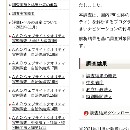
たしました。
調査実施と結果公表の趣旨
調査実施概要
本調査は、国内290団
ティ）を解析するプログラ
評価レベルの改定について
（2021年11月）
きいナビゲーションの付
A.A.O.ウェブサイトクオリティ
解析結果を基に調査対象団
実態調査 大学法人編第1回
す。
A.A.O.ウェブサイトクオリティ
実態調査 自治体編第18回
調査結果
A.A.O.ウェブサイトクオリティ
実態調査 自治体編第17回
調査結果の概要
A.A.O.ウェブサイトクオリティ
実態調査 自治体編第16回
中央省庁
独立行政法人
A.A.O.ウェブサイトクオリティ
実態調査 自治体編第15回
特別民間法人
A.A.O.ウェブサイトクオリティ
実態調査 自治体編第14回
調査結果ダウンロード
A.A.O.ウェブサイトクオリティ
実態調査 中央省庁・独法・特
別民間法人編第17回
※2021年11月の到達