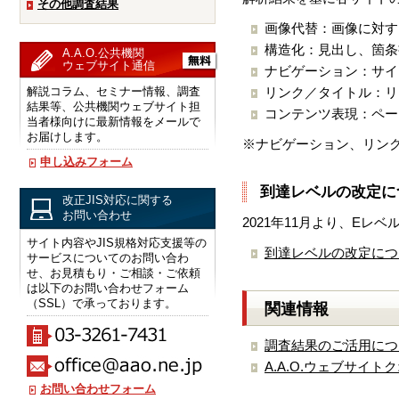
その他調査結果
画像代替：画像に対す
構造化：見出し、箇条
A.A.O.公共機関
ウェブサイト通信
ナビゲーション：サイ
解説コラム、セミナー情報、調査
リンク／タイトル：リ
結果等、公共機関ウェブサイト担
コンテンツ表現：ペー
当者様向けに最新情報をメールで
お届けします。
※ナビゲーション、リンク
申し込みフォーム
到達レベルの改定につ
改正JIS対応に関する
お問い合わせ
2021年11月より、Eレ
サイト内容やJIS規格対応支援等の
到達レベルの改定につい
サービスについてのお問い合わ
せ、お見積もり・ご相談・ご依頼
は以下のお問い合わせフォーム
（SSL）で承っております。
関連情報
調査結果のご活用につ
A.A.O.ウェブサイ
お問い合わせフォーム