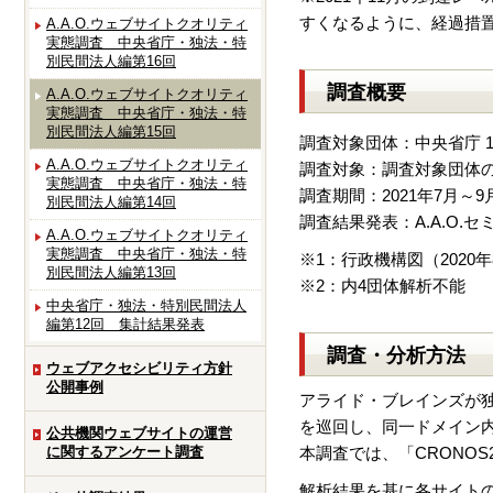
すくなるように、経過措置と
A.A.O.ウェブサイトクオリティ
実態調査 中央省庁・独法・特
別民間法人編第16回
調査概要
A.A.O.ウェブサイトクオリティ
実態調査 中央省庁・独法・特
別民間法人編第15回
調査対象団体：中央省庁 1
A.A.O.ウェブサイトクオリティ
調査対象：調査対象団体
実態調査 中央省庁・独法・特
調査期間：2021年7月～9
別民間法人編第14回
調査結果発表：A.A.O.
A.A.O.ウェブサイトクオリティ
実態調査 中央省庁・独法・特
※1：行政機構図（2020
別民間法人編第13回
※2：内4団体解析不能
中央省庁・独法・特別民間法人
編第12回 集計結果発表
調査・分析方法
ウェブアクセシビリティ方針
公開事例
アライド・ブレインズが独
を巡回し、同一ドメイン
公共機関ウェブサイトの運営
に関するアンケート調査
本調査では、「CRONO
解析結果を基に各サイトの