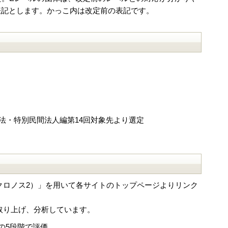
（I）表記とします。かっこ内は改定前の表記です。
・独法・特別民間法人編第14回対象先より選定
クロノス2）」を用いて各サイトのトップページよりリンク
取り上げ、分析しています。
の5段階で評価