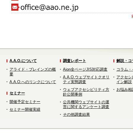
A.A.O.について
調査レポート
解説・コ
アライド・ブレインズの概
Aion全ページJIS対応調査
コラム・
要
A.A.O.ウェブサイトクオリ
アクセシ
A.A.O.へのリンクについて
ティ実態調査
イン解説
ウェブアクセシビリティ方
お悩み相
セミナー
針公開事例
開催予定セミナー
公共機関ウェブサイトの運
営に関するアンケート調査
セミナー開催実績
その他調査結果