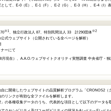
して、E-0（E）、E-1（F）、E-2（G）、E-3（H）、E-4
※1
※2
70
、独立行政法人 87、特別民間法人 33 計290団体
の公式ウェブサイト（公開されている全ページを解析）
月
セミナーにて
年8月現在）、A.A.O.ウェブサイトクオリティ実態調査 中央省庁
自に開発したウェブサイトの品質解析プログラム「CRONOS2（
内のリンクが有効な全ファイルを解析します。
S2」の各種収集データのうち、代表的な項目として以下のデータを
アクセシビリティ及びユーザビリティの状況をAレベル～Eレベル