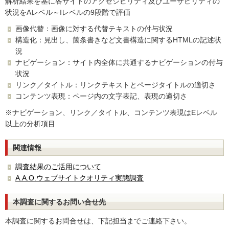
解析結果を基に各サイトのアクセシビリティ及びユーザビリティの
状況をAレベル～Iレベルの9段階で評価
画像代替：画像に対する代替テキストの付与状況
構造化：見出し、箇条書きなど文書構造に関するHTMLの記述状
況
ナビゲーション：サイト内全体に共通するナビゲーションの付与
状況
リンク／タイトル：リンクテキストとページタイトルの適切さ
コンテンツ表現：ページ内の文字表記、表現の適切さ
※ナビゲーション、リンク／タイトル、コンテンツ表現はEレベル
以上の分析項目
関連情報
調査結果のご活用について
A.A.O.ウェブサイトクオリティ実態調査
本調査に関するお問い合せ先
本調査に関するお問合せは、下記担当までご連絡下さい。