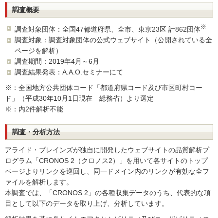
調査概要
※
調査対象団体：全国47都道府県、全市、東京23区 計862団体
調査対象：調査対象団体の公式ウェブサイト（公開されている全
ページを解析）
調査期間：2019年4月～6月
調査結果発表：A.A.O.セミナーにて
※：全国地方公共団体コード「都道府県コード及び市区町村コー
ド」（平成30年10月1日現在 総務省）より選定
※：内2件解析不能
調査・分析方法
アライド・ブレインズが独自に開発したウェブサイトの品質解析プ
ログラム「CRONOS 2（クロノス2）」を用いて各サイトのトップ
ページよりリンクを巡回し、同一ドメイン内のリンクが有効な全フ
ァイルを解析します。
本調査では、「CRONOS 2」の各種収集データのうち、代表的な項
目として以下のデータを取り上げ、分析しています。