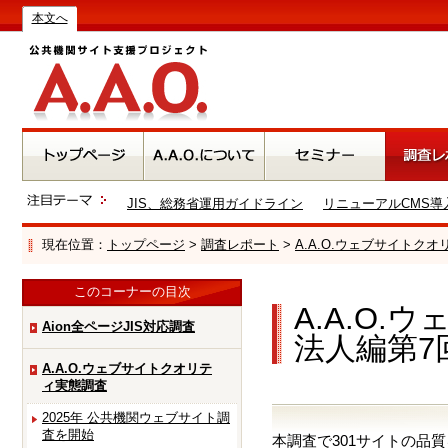
本文へ
JIS、総務省運用ガイドライン
リニューアルCMS導
現在位置：
トップページ
>
調査レポート
>
A.A.O.ウェブサイトク
このコーナーの目次
A.A.O
Aion全ページJIS対応調査
法人編第7
A.A.O.ウェブサイトクオリテ
ィ実態調査
2025年 公共機関ウェブサイト調
査を開始
本調査で301サイトの品