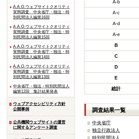
A-b
A.A.O.ウェブサイトクオリティ
実態調査 中央省庁・独法・特
A-c
別民間法人編第16回
A-d
A.A.O.ウェブサイトクオリティ
実態調査 中央省庁・独法・特
A-e
別民間法人編第15回
B
A.A.O.ウェブサイトクオリティ
実態調査 中央省庁・独法・特
C
別民間法人編第14回
A.A.O.ウェブサイトクオリティ
D
実態調査 中央省庁・独法・特
別民間法人編第13回
E
中央省庁・独法・特別民間法人
総計
編第12回 集計結果発表
ウェブアクセシビリティ方針
公開事例
調査結果一覧
公共機関ウェブサイトの運営
中央省庁
に関するアンケート調査
独立行政法人
特別民間法人