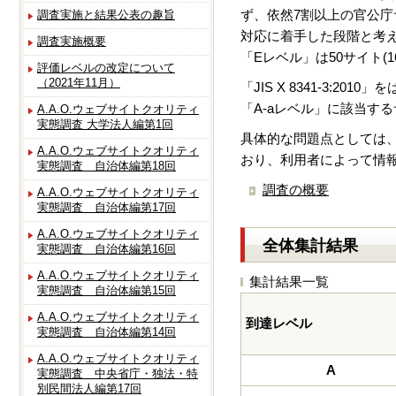
ず、依然7割以上の官公庁
調査実施と結果公表の趣旨
対応に着手した段階と考えら
調査実施概要
「Eレベル」は50サイト(1
評価レベルの改定について
（2021年11月）
「JIS X 8341-3
「A-aレベル」に該当す
A.A.O.ウェブサイトクオリティ
実態調査 大学法人編第1回
具体的な問題点としては
A.A.O.ウェブサイトクオリティ
おり、利用者によって情
実態調査 自治体編第18回
調査の概要
A.A.O.ウェブサイトクオリティ
実態調査 自治体編第17回
A.A.O.ウェブサイトクオリティ
全体集計結果
実態調査 自治体編第16回
A.A.O.ウェブサイトクオリティ
集計結果一覧
実態調査 自治体編第15回
A.A.O.ウェブサイトクオリティ
到達レベル
実態調査 自治体編第14回
A.A.O.ウェブサイトクオリティ
A
実態調査 中央省庁・独法・特
別民間法人編第17回