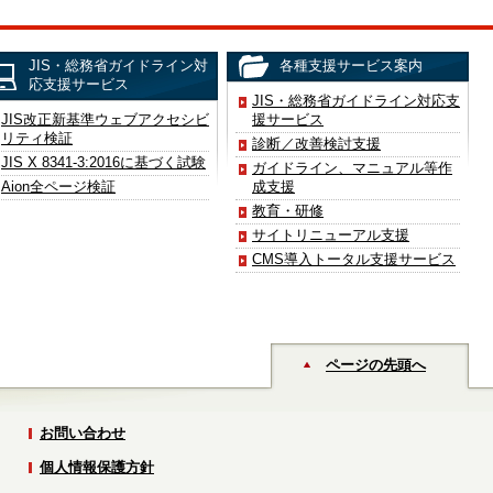
JIS・総務省ガイドライン対
各種支援サービス案内
応支援サービス
JIS・総務省ガイドライン対応支
JIS改正新基準ウェブアクセシビ
援サービス
リティ検証
診断／改善検討支援
JIS X 8341-3:2016に基づく試験
ガイドライン、マニュアル等作
Aion全ページ検証
成支援
教育・研修
サイトリニューアル支援
CMS導入トータル支援サービス
ページの先頭へ
お問い合わせ
個人情報保護方針