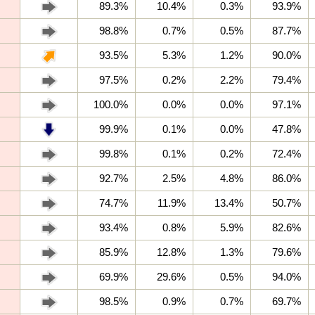
89.3%
10.4%
0.3%
93.9%
98.8%
0.7%
0.5%
87.7%
93.5%
5.3%
1.2%
90.0%
97.5%
0.2%
2.2%
79.4%
100.0%
0.0%
0.0%
97.1%
99.9%
0.1%
0.0%
47.8%
99.8%
0.1%
0.2%
72.4%
92.7%
2.5%
4.8%
86.0%
74.7%
11.9%
13.4%
50.7%
93.4%
0.8%
5.9%
82.6%
85.9%
12.8%
1.3%
79.6%
69.9%
29.6%
0.5%
94.0%
98.5%
0.9%
0.7%
69.7%