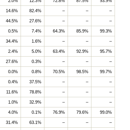
2.0%
12.3%
72.8%
87.5%
93.9%
14.6%
82.4%
–
–
–
44.5%
27.6%
–
–
–
0.5%
7.4%
64.3%
85.9%
99.3%
34.4%
1.6%
–
–
–
2.4%
5.0%
63.4%
92.9%
95.7%
27.6%
0.3%
–
–
–
0.0%
0.8%
70.5%
98.5%
99.7%
0.4%
37.5%
–
–
–
11.6%
78.8%
–
–
–
1.0%
32.9%
–
–
–
4.0%
0.1%
76.9%
79.6%
99.0%
31.4%
63.1%
–
–
–