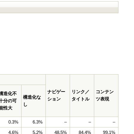
ナビゲー
リンク／
コンテン
構造化不
構造化な
ション
タイトル
ツ表現
十分の可
し
能性大
0.3%
6.3%
–
–
–
4.6%
5.2%
48.5%
84.4%
99.1%