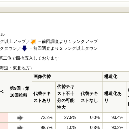
ベル
ク以上アップ／
＝前回調査より１ランクアップ
クダウン／
＝前回調査より２ランク以上ダウン
第二位で四捨五入しております
海道・東北地方）
画像代替
構造化
代替テキ
第9回→第
ベ
代替テキ
スト不十
代替テキ
構造化あ
10回推移
ストあり
分の可能
ストなし
り
性大
72.2%
27.8%
0.0%
93.4%
98.7%
1.0%
0.3%
90.2%