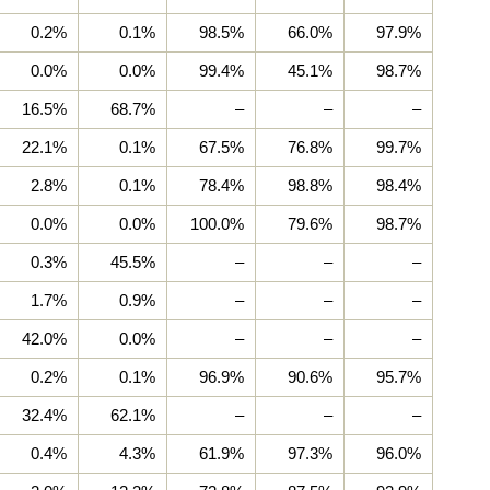
0.2%
0.1%
98.5%
66.0%
97.9%
0.0%
0.0%
99.4%
45.1%
98.7%
16.5%
68.7%
–
–
–
22.1%
0.1%
67.5%
76.8%
99.7%
2.8%
0.1%
78.4%
98.8%
98.4%
0.0%
0.0%
100.0%
79.6%
98.7%
0.3%
45.5%
–
–
–
1.7%
0.9%
–
–
–
42.0%
0.0%
–
–
–
0.2%
0.1%
96.9%
90.6%
95.7%
32.4%
62.1%
–
–
–
0.4%
4.3%
61.9%
97.3%
96.0%