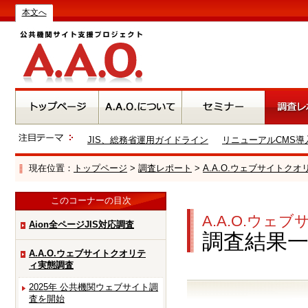
本文へ
JIS、総務省運用ガイドライン
リニューアルCMS導
現在位置：
トップページ
>
調査レポート
>
A.A.O.ウェブサイトク
このコーナーの目次
A.A.O.ウ
Aion全ページJIS対応調査
調査結果
A.A.O.ウェブサイトクオリテ
ィ実態調査
2025年 公共機関ウェブサイト調
査を開始