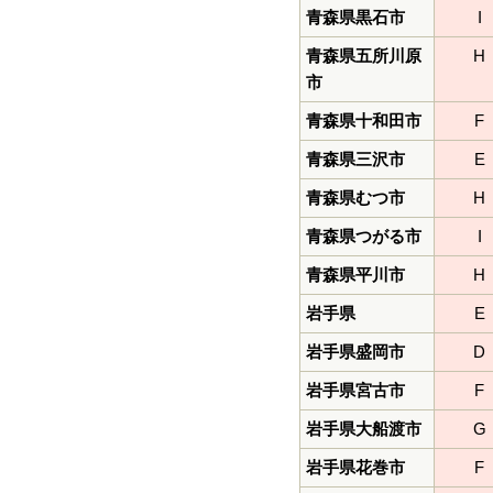
青森県黒石市
I
青森県五所川原
H
市
青森県十和田市
F
青森県三沢市
E
青森県むつ市
H
青森県つがる市
I
青森県平川市
H
岩手県
E
岩手県盛岡市
D
岩手県宮古市
F
岩手県大船渡市
G
岩手県花巻市
F