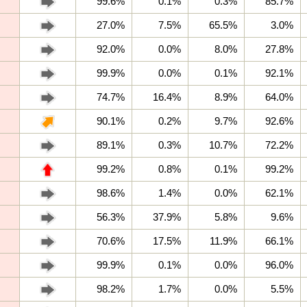
99.6%
0.1%
0.3%
85.7%
27.0%
7.5%
65.5%
3.0%
92.0%
0.0%
8.0%
27.8%
99.9%
0.0%
0.1%
92.1%
74.7%
16.4%
8.9%
64.0%
90.1%
0.2%
9.7%
92.6%
89.1%
0.3%
10.7%
72.2%
99.2%
0.8%
0.1%
99.2%
98.6%
1.4%
0.0%
62.1%
56.3%
37.9%
5.8%
9.6%
70.6%
17.5%
11.9%
66.1%
99.9%
0.1%
0.0%
96.0%
98.2%
1.7%
0.0%
5.5%