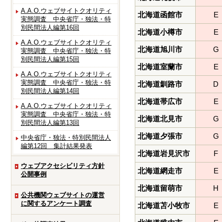
A.A.O.ウェブサイトクオリティ
北海道函館市
E
実態調査 中央省庁・独法・特
別民間法人編第16回
北海道小樽市
E
A.A.O.ウェブサイトクオリティ
北海道旭川市
G
実態調査 中央省庁・独法・特
別民間法人編第15回
北海道室蘭市
E
A.A.O.ウェブサイトクオリティ
実態調査 中央省庁・独法・特
北海道釧路市
D
別民間法人編第14回
北海道帯広市
E
A.A.O.ウェブサイトクオリティ
実態調査 中央省庁・独法・特
北海道北見市
G
別民間法人編第13回
北海道夕張市
G
中央省庁・独法・特別民間法人
編第12回 集計結果発表
北海道岩見沢市
F
ウェブアクセシビリティ方針
北海道網走市
E
公開事例
北海道留萌市
H
公共機関ウェブサイトの運営
に関するアンケート調査
北海道苫小牧市
E