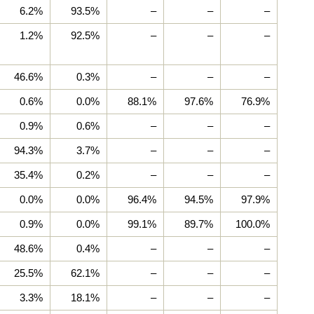
6.2%
93.5%
–
–
–
1.2%
92.5%
–
–
–
46.6%
0.3%
–
–
–
0.6%
0.0%
88.1%
97.6%
76.9%
0.9%
0.6%
–
–
–
94.3%
3.7%
–
–
–
35.4%
0.2%
–
–
–
0.0%
0.0%
96.4%
94.5%
97.9%
0.9%
0.0%
99.1%
89.7%
100.0%
48.6%
0.4%
–
–
–
25.5%
62.1%
–
–
–
3.3%
18.1%
–
–
–