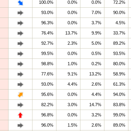
100.0%
0.0%
0.0%
72.2%
93.0%
0.0%
7.0%
90.0%
96.3%
0.0%
3.7%
4.5%
76.4%
13.7%
9.9%
33.7%
92.7%
2.3%
5.0%
89.2%
99.5%
0.0%
0.5%
93.5%
98.8%
1.0%
0.2%
80.0%
77.6%
9.1%
13.2%
58.9%
93.0%
4.4%
2.6%
61.3%
95.6%
0.0%
4.4%
94.0%
82.2%
3.0%
14.7%
83.8%
96.8%
0.0%
3.2%
99.0%
96.0%
1.5%
2.6%
89.0%