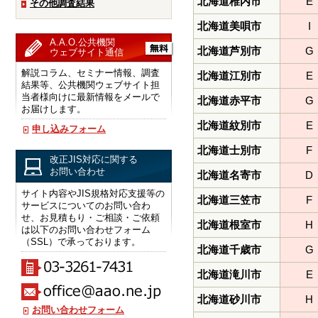
北海道稚内市
E
その他調査結果
北海道美唄市
I
A.A.O.公共機関
北海道芦別市
G
ウェブサイト通信
解説コラム、セミナー情報、調査
北海道江別市
E
結果等、公共機関ウェブサイト担
当者様向けに最新情報をメールで
北海道赤平市
G
お届けします。
北海道紋別市
E
申し込みフォーム
北海道士別市
F
改正JIS対応に関する
お問い合わせ
北海道名寄市
D
サイト内容やJIS規格対応支援等の
北海道三笠市
F
サービスについてのお問い合わ
せ、お見積もり・ご相談・ご依頼
北海道根室市
H
は以下のお問い合わせフォーム
（SSL）で承っております。
北海道千歳市
G
北海道滝川市
E
北海道砂川市
H
お問い合わせフォーム