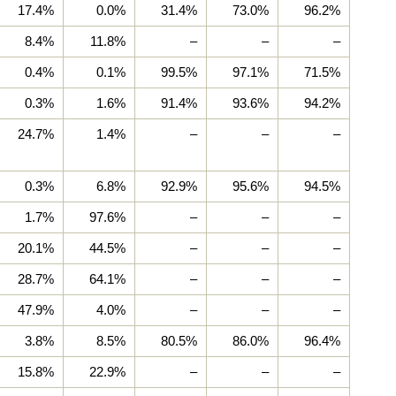
17.4%
0.0%
31.4%
73.0%
96.2%
8.4%
11.8%
–
–
–
0.4%
0.1%
99.5%
97.1%
71.5%
0.3%
1.6%
91.4%
93.6%
94.2%
24.7%
1.4%
–
–
–
0.3%
6.8%
92.9%
95.6%
94.5%
1.7%
97.6%
–
–
–
20.1%
44.5%
–
–
–
28.7%
64.1%
–
–
–
47.9%
4.0%
–
–
–
3.8%
8.5%
80.5%
86.0%
96.4%
15.8%
22.9%
–
–
–