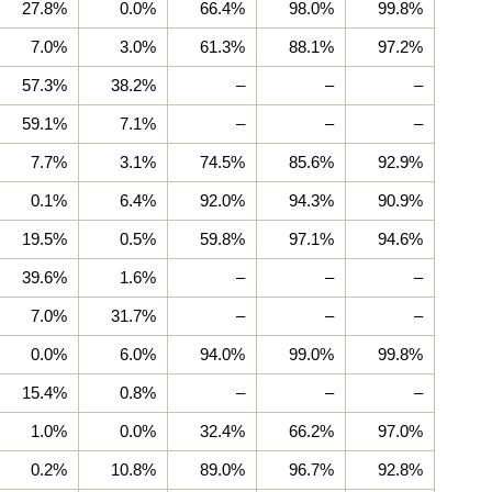
27.8%
0.0%
66.4%
98.0%
99.8%
7.0%
3.0%
61.3%
88.1%
97.2%
57.3%
38.2%
–
–
–
59.1%
7.1%
–
–
–
7.7%
3.1%
74.5%
85.6%
92.9%
0.1%
6.4%
92.0%
94.3%
90.9%
19.5%
0.5%
59.8%
97.1%
94.6%
39.6%
1.6%
–
–
–
7.0%
31.7%
–
–
–
0.0%
6.0%
94.0%
99.0%
99.8%
15.4%
0.8%
–
–
–
1.0%
0.0%
32.4%
66.2%
97.0%
0.2%
10.8%
89.0%
96.7%
92.8%