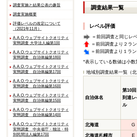
調査実施と結果公表の趣旨
調査結果一覧
調査実施概要
評価レベルの改定について
レベル評価
（2021年11月）
＝前回調査と同じレ
A.A.O.ウェブサイトクオリティ
実態調査 大学法人編第1回
＝前回調査より２ラン
＝前回調査より１ラン
A.A.O.ウェブサイトクオリティ
実態調査 自治体編第18回
*表示している数値は小数
A.A.O.ウェブサイトクオリティ
実態調査 自治体編第17回
地域別調査結果一覧（北
A.A.O.ウェブサイトクオリティ
実態調査 自治体編第16回
第10回
A.A.O.ウェブサイトクオリティ
自治体名
到達レ
実態調査 自治体編第15回
ル
A.A.O.ウェブサイトクオリティ
実態調査 自治体編第14回
A.A.O.ウェブサイトクオリティ
北海道
G
実態調査 中央省庁・独法・特
別民間法人編第17回
北海道札幌市
E