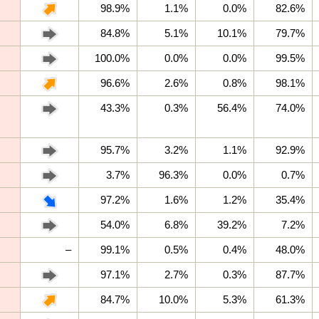
98.9%
1.1%
0.0%
82.6%
84.8%
5.1%
10.1%
79.7%
100.0%
0.0%
0.0%
99.5%
96.6%
2.6%
0.8%
98.1%
43.3%
0.3%
56.4%
74.0%
95.7%
3.2%
1.1%
92.9%
3.7%
96.3%
0.0%
0.7%
97.2%
1.6%
1.2%
35.4%
54.0%
6.8%
39.2%
7.2%
–
99.1%
0.5%
0.4%
48.0%
97.1%
2.7%
0.3%
87.7%
84.7%
10.0%
5.3%
61.3%