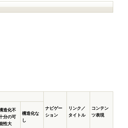
ナビゲー
リンク／
コンテン
構造化不
構造化な
ション
タイトル
ツ表現
十分の可
し
能性大