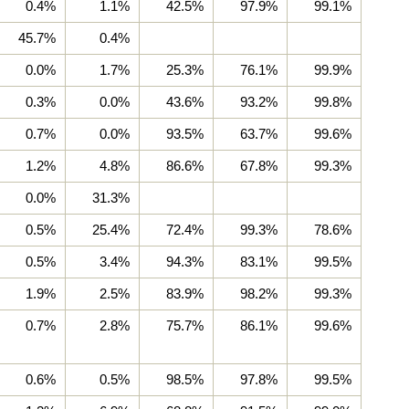
0.4%
1.1%
42.5%
97.9%
99.1%
45.7%
0.4%
0.0%
1.7%
25.3%
76.1%
99.9%
0.3%
0.0%
43.6%
93.2%
99.8%
0.7%
0.0%
93.5%
63.7%
99.6%
1.2%
4.8%
86.6%
67.8%
99.3%
0.0%
31.3%
0.5%
25.4%
72.4%
99.3%
78.6%
0.5%
3.4%
94.3%
83.1%
99.5%
1.9%
2.5%
83.9%
98.2%
99.3%
0.7%
2.8%
75.7%
86.1%
99.6%
0.6%
0.5%
98.5%
97.8%
99.5%