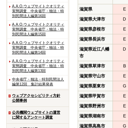
A.A.O.ウェブサイトクオリティ
滋賀県
E
実態調査 中央省庁・独法・特
別民間法人編第16回
滋賀県大津市
D
A.A.O.ウェブサイトクオリティ
滋賀県彦根市
E
実態調査 中央省庁・独法・特
別民間法人編第15回
滋賀県長浜市
E
A.A.O.ウェブサイトクオリティ
実態調査 中央省庁・独法・特
滋賀県近江八幡
D
別民間法人編第14回
市
A.A.O.ウェブサイトクオリティ
滋賀県草津市
B
実態調査 中央省庁・独法・特
別民間法人編第13回
滋賀県守山市
E
中央省庁・独法・特別民間法人
編第12回 集計結果発表
滋賀県栗東市
G
ウェブアクセシビリティ方針
滋賀県甲賀市
E
公開事例
滋賀県野洲市
E
公共機関ウェブサイトの運営
滋賀県湖南市
E
に関するアンケート調査
滋賀県高島市
G