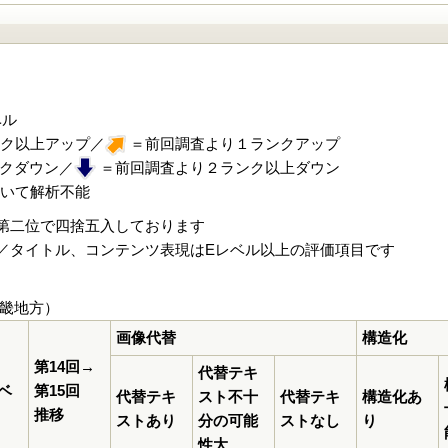
ベル
ク以上アップ／
＝前回調査より１ランクアップ
クダウン／
＝前回調査より２ランク以上ダウン
おいて解析不能
第二位で四捨五入しております
／タイトル、コンテンツ表現はEレベル以上の評価項目です
畿地方）
画像代替
構造化
第14回→
代替テキ
ベ
第15回
代替テキ
スト不十
代替テキ
構造化あ
推移
ストあり
分の可能
ストなし
り
性大