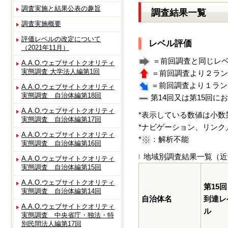
調査実施と結果公表の趣旨
調査結果一覧
調査実施概要
評価レベルの改定について
レベル評価
（2021年11月）
＝前回調査と同じレ
A.A.O.ウェブサイトクオリティ
実態調査 大学法人編第1回
＝前回調査より２ラン
＝前回調査より１ラン
A.A.O.ウェブサイトクオリティ
実態調査 自治体編第18回
第14回又は第15回に
A.A.O.ウェブサイトクオリティ
*表示している数値は小数
実態調査 自治体編第17回
*ナビゲーション、リンク
A.A.O.ウェブサイトクオリティ
*
：解析不能
実態調査 自治体編第16回
地域別調査結果一覧（近
A.A.O.ウェブサイトクオリティ
実態調査 自治体編第15回
A.A.O.ウェブサイトクオリティ
第15回
実態調査 自治体編第14回
自治体名
到達レ
A.A.O.ウェブサイトクオリティ
ル
実態調査 中央省庁・独法・特
別民間法人編第17回