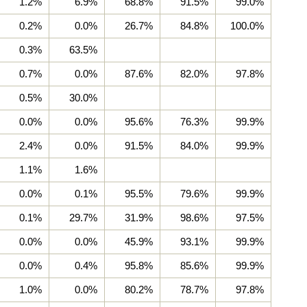
1.2%
6.9%
68.8%
91.5%
99.0%
0.2%
0.0%
26.7%
84.8%
100.0%
0.3%
63.5%
0.7%
0.0%
87.6%
82.0%
97.8%
0.5%
30.0%
0.0%
0.0%
95.6%
76.3%
99.9%
2.4%
0.0%
91.5%
84.0%
99.9%
1.1%
1.6%
0.0%
0.1%
95.5%
79.6%
99.9%
0.1%
29.7%
31.9%
98.6%
97.5%
0.0%
0.0%
45.9%
93.1%
99.9%
0.0%
0.4%
95.8%
85.6%
99.9%
1.0%
0.0%
80.2%
78.7%
97.8%