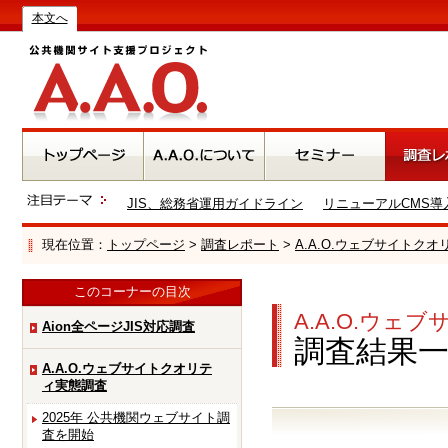
本文へ
JIS、総務省運用ガイドライン
リニューアルCMS導
現在位置：
トップページ
>
調査レポート
>
A.A.O.ウェブサイトク
このコーナーの目次
A.A.O.ウ
Aion全ページJIS対応調査
調査結果
A.A.O.ウェブサイトクオリテ
ィ実態調査
2025年 公共機関ウェブサイト調
査を開始