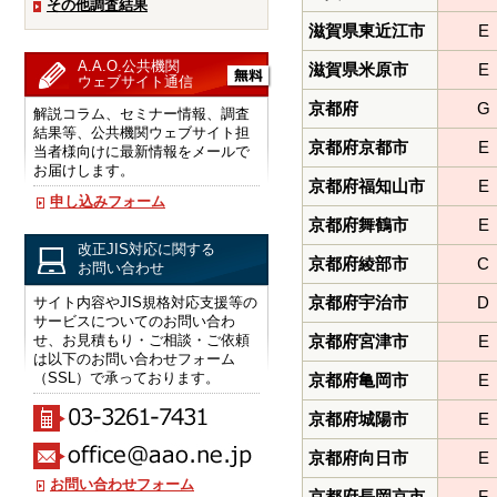
その他調査結果
滋賀県東近江市
E
A.A.O.公共機関
滋賀県米原市
E
ウェブサイト通信
京都府
G
解説コラム、セミナー情報、調査
結果等、公共機関ウェブサイト担
京都府京都市
E
当者様向けに最新情報をメールで
お届けします。
京都府福知山市
E
申し込みフォーム
京都府舞鶴市
E
改正JIS対応に関する
京都府綾部市
C
お問い合わせ
京都府宇治市
D
サイト内容やJIS規格対応支援等の
サービスについてのお問い合わ
せ、お見積もり・ご相談・ご依頼
京都府宮津市
E
は以下のお問い合わせフォーム
（SSL）で承っております。
京都府亀岡市
E
京都府城陽市
E
京都府向日市
E
お問い合わせフォーム
京都府長岡京市
F