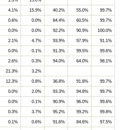
4.1%
15.9%
40.2%
55.0%
99.7%
0.6%
0.0%
84.4%
60.5%
99.7%
0.0%
0.0%
92.2%
90.9%
100.0%
2.1%
4.7%
93.9%
97.9%
91.1%
0.0%
0.1%
91.3%
99.5%
99.6%
2.6%
0.3%
94.0%
64.0%
98.1%
21.3%
3.2%
12.3%
0.8%
36.8%
91.8%
99.7%
0.0%
2.0%
93.3%
94.8%
99.7%
0.0%
0.1%
90.9%
96.0%
99.6%
0.3%
3.7%
95.2%
99.2%
99.8%
0.1%
0.6%
91.6%
84.6%
97.5%