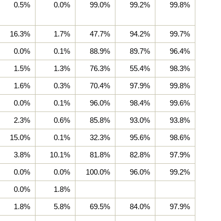
0.5%
0.0%
99.0%
99.2%
99.8%
16.3%
1.7%
47.7%
94.2%
99.7%
0.0%
0.1%
88.9%
89.7%
96.4%
1.5%
1.3%
76.3%
55.4%
98.3%
1.6%
0.3%
70.4%
97.9%
99.8%
0.0%
0.1%
96.0%
98.4%
99.6%
2.3%
0.6%
85.8%
93.0%
93.8%
15.0%
0.1%
32.3%
95.6%
98.6%
3.8%
10.1%
81.8%
82.8%
97.9%
0.0%
0.0%
100.0%
96.0%
99.2%
0.0%
1.8%
1.8%
5.8%
69.5%
84.0%
97.9%