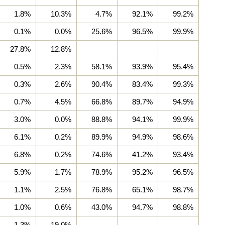
1.8%
10.3%
4.7%
92.1%
99.2%
0.1%
0.0%
25.6%
96.5%
99.9%
27.8%
12.8%
0.5%
2.3%
58.1%
93.9%
95.4%
0.3%
2.6%
90.4%
83.4%
99.3%
0.7%
4.5%
66.8%
89.7%
94.9%
3.0%
0.0%
88.8%
94.1%
99.9%
6.1%
0.2%
89.9%
94.9%
98.6%
6.8%
0.2%
74.6%
41.2%
93.4%
5.9%
1.7%
78.9%
95.2%
96.5%
1.1%
2.5%
76.8%
65.1%
98.7%
1.0%
0.6%
43.0%
94.7%
98.8%
1.3%
19.0%