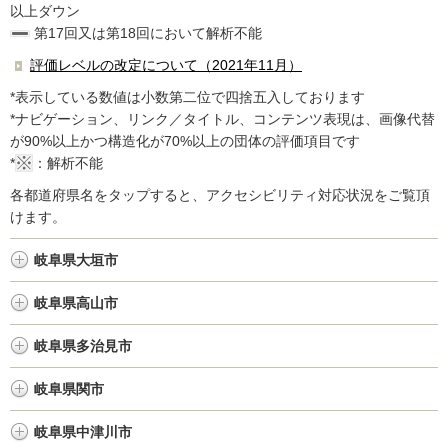
以上ダウン
第17回又は第18回において解析不能
評価レベルの改定について（2021年11月）
*表示している数値は小数第二位で四捨五入しております
*ナビゲーション、リンク／タイトル、コンテンツ表現は、画像代替
が90%以上かつ構造化が70%以上の団体の評価項目です
*
：解析不能
各都道府県名をタップすると、アクセシビリティ対応状況をご覧頂
けます。
岐阜県大垣市
岐阜県高山市
岐阜県多治見市
岐阜県関市
岐阜県中津川市