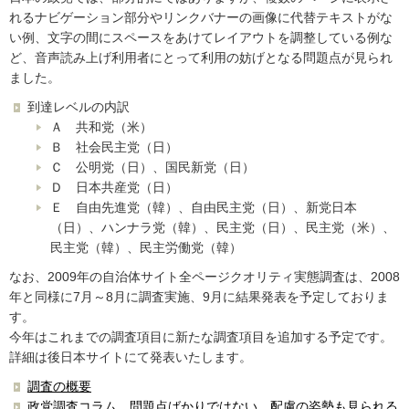
れるナビゲーション部分やリンクバナーの画像に代替テキストがな
い例、文字の間にスペースをあけてレイアウトを調整している例な
ど、音声読み上げ利用者にとって利用の妨げとなる問題点が見られ
ました。
到達レベルの内訳
Ａ 共和党（米）
Ｂ 社会民主党（日）
Ｃ 公明党（日）、国民新党（日）
Ｄ 日本共産党（日）
Ｅ 自由先進党（韓）、自由民主党（日）、新党日本
（日）、ハンナラ党（韓）、民主党（日）、民主党（米）、
民主党（韓）、民主労働党（韓）
なお、2009年の自治体サイト全ページクオリティ実態調査は、2008
年と同様に7月～8月に調査実施、9月に結果発表を予定しておりま
す。
今年はこれまでの調査項目に新たな調査項目を追加する予定です。
詳細は後日本サイトにて発表いたします。
調査の概要
政党調査コラム 問題点ばかりではない、配慮の姿勢も見られる