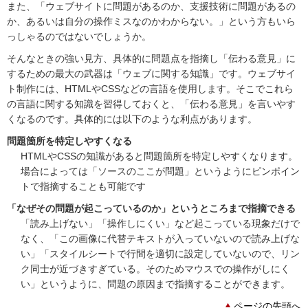
また、「ウェブサイトに問題があるのか、支援技術に問題があるの
か、あるいは自分の操作ミスなのかわからない。」という方もいら
っしゃるのではないでしょうか。
そんなときの強い見方、具体的に問題点を指摘し「伝わる意見」に
するための最大の武器は「ウェブに関する知識」です。ウェブサイ
ト制作には、HTMLやCSSなどの言語を使用します。そこでこれら
の言語に関する知識を習得しておくと、「伝わる意見」を言いやす
くなるのです。具体的には以下のような利点があります。
問題箇所を特定しやすくなる
HTMLやCSSの知識があると問題箇所を特定しやすくなります。
場合によっては「ソースのここが問題」というようにピンポイン
トで指摘することも可能です
「なぜその問題が起こっているのか」というところまで指摘できる
「読み上げない」「操作しにくい」など起こっている現象だけで
なく、「この画像に代替テキストが入っていないので読み上げな
い」「スタイルシートで行間を適切に設定していないので、リン
ク同士が近づきすぎている。そのためマウスでの操作がしにく
い」というように、問題の原因まで指摘することができます。
ページの先頭へ