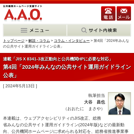
トップページ
>
解説・コラム
>
コラム・インタビュー
> 第4回「2024年みんな
の公共サイト運用ガイドライン公表」
連載「JIS X 8341-3改正動向と公共機関HPに必要な対応」
第4回「2024年みんなの公共サイト運用ガイドライン
公表」
[ 2024年5月13日 ]
執筆担当
大谷 昌也
（おおたに まさや）
本連載は、ウェブアクセシビリティのJIS改正、総務
省みんなの公共サイト運用ガイドライン(2024年版)などの最新動
向、公共機関ホームページに求められる対応を、総務省推進事業事