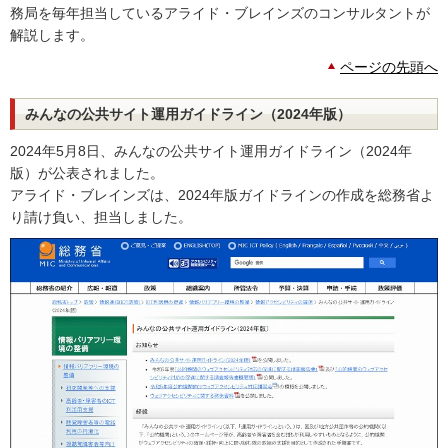
務局を毎年担当しているアライド・ブレインズのコンサルタントが
解説します。
ページの先頭へ
みんなの公共サイト運用ガイドライン（2024年版）
2024年5月8日、みんなの公共サイト運用ガイドライン（2024年
版）が公表されました。
アライド・ブレインズは、2024年版ガイドラインの作成を総務省よ
り請け負い、担当しました。