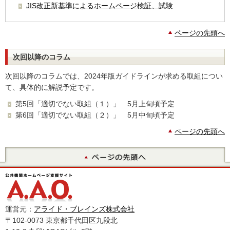
JIS改正新基準によるホームページ検証、試験
ページの先頭へ
次回以降のコラム
次回以降のコラムでは、2024年版ガイドラインが求める取組につい
て、具体的に解説予定です。
第5回「適切でない取組（１）」 5月上旬頃予定
第6回「適切でない取組（２）」 5月中旬頃予定
ページの先頭へ
運営元：
アライド・ブレインズ株式会社
〒102-0073 東京都千代田区九段北