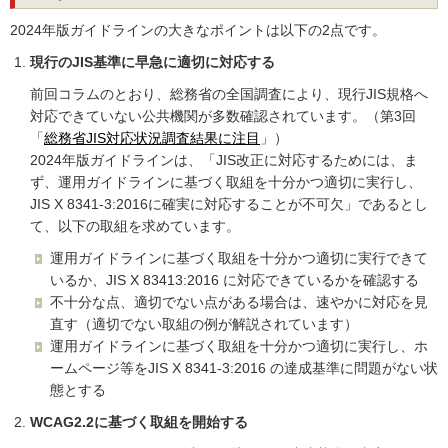
2024年版ガイドラインの大きなポイントは以下の2点です。
現行のJIS基準に早急に適切に対応する
前回コラムのとおり、総務省の全国調査により、現行JIS規格へ
対応できていない公共機関が多数確認されています。（第3回
「
総務省JIS対応状況調査結果に注目
」）
2024年版ガイドラインは、「JIS改正に対応するためには、ま
ず、運用ガイドラインに基づく取組を十分かつ適切に実行し、
JIS X 8341-3:2016に確実に対応することが不可欠」であるとし
て、以下の取組を求めています。
運用ガイドラインに基づく取組を十分かつ適切に実行できて
いるか、JIS X 83413:2016 に対応できているかを確認する
不十分な点、適切でない点がある場合は、速やかに対応を見
直す（適切でない取組の例が解説されています）
運用ガイドラインに基づく取組を十分かつ適切に実行し、ホ
ームページ等をJIS X 8341-3:2016 の達成基準に問題がない状
態とする
WCAG2.2に基づく取組を開始する