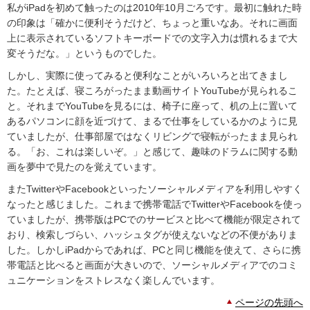
私がiPadを初めて触ったのは2010年10月ごろです。最初に触れた時
の印象は「確かに便利そうだけど、ちょっと重いなあ。それに画面
上に表示されているソフトキーボードでの文字入力は慣れるまで大
変そうだな。」というものでした。
しかし、実際に使ってみると便利なことがいろいろと出てきまし
た。たとえば、寝ころがったまま動画サイトYouTubeが見られるこ
と。それまでYouTubeを見るには、椅子に座って、机の上に置いて
あるパソコンに顔を近づけて、まるで仕事をしているかのように見
ていましたが、仕事部屋ではなくリビングで寝転がったまま見られ
る。「お、これは楽しいぞ。」と感じて、趣味のドラムに関する動
画を夢中で見たのを覚えています。
またTwitterやFacebookといったソーシャルメディアを利用しやすく
なったと感じました。これまで携帯電話でTwitterやFacebookを使っ
ていましたが、携帯版はPCでのサービスと比べて機能が限定されて
おり、検索しづらい、ハッシュタグが使えないなどの不便がありま
した。しかしiPadからであれば、PCと同じ機能を使えて、さらに携
帯電話と比べると画面が大きいので、ソーシャルメディアでのコミ
ュニケーションをストレスなく楽しんでいます。
ページの先頭へ