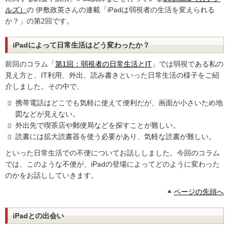
ルズ）
の 伊敷政英さんの連載「iPadは弱視者の生活を変えられる
か？」の第2回です。
iPadによって日常生活はどう変わったか？
前回のコラム「
第1回：弱視者の日常生活とIT
」では弱視である私の
見え方と、IT利用、外出、読み書きといった日常生活の様子をご紹
介しました。その中で、
携帯電話はどこでも気軽に使えて便利だが、画面が小さいため地
図などが見えない。
外出先で喫茶店や郵便局などを探すことが難しい。
読書には拡大読書器を使う必要があり、気軽な読書が難しい。
といった日常生活での不便についてお話ししました。今回のコラム
では、このような不便が、iPadの登場によってどのように変わった
のかをお話ししていきます。
ページの先頭へ
iPadとの出会い