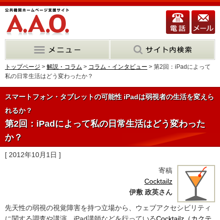
トップページ
>
解説・コラム
>
コラム・インタビュー
> 第2回：iPadによって
私の日常生活はどう変わったか？
スマートフォン・タブレットの可能性 iPadは弱視者の生活を変えら
れるか？
第2回：iPadによって私の日常生活はどう変わった
か？
[ 2012年10月1日 ]
寄稿
Cocktailz
伊敷 政英さん
先天性の弱視の視覚障害を持つ立場から、ウェブアクセシビリティ
に関する調査や講演、iPad講師などを行っている
Cocktailz（カクテ