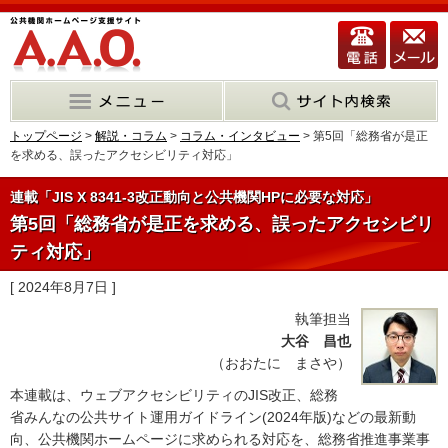
トップページ
>
解説・コラム
>
コラム・インタビュー
> 第5回「総務省が是正
を求める、誤ったアクセシビリティ対応」
連載「JIS X 8341-3改正動向と公共機関HPに必要な対応」
第5回「総務省が是正を求める、誤ったアクセシビリ
ティ対応」
[ 2024年8月7日 ]
執筆担当
大谷 昌也
（おおたに まさや）
本連載は、ウェブアクセシビリティのJIS改正、総務
省みんなの公共サイト運用ガイドライン(2024年版)などの最新動
向、公共機関ホームページに求められる対応を、総務省推進事業事