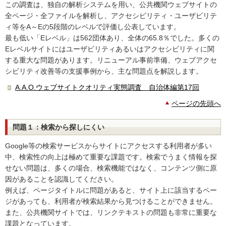
この調査は、独自の解析システムを用い、公共機関ウェブサイトの
全ページ・全ファイルを解析し、アクセシビリティ・ユーザビリテ
ィ等をA～Eの5段階のレベルで評価し公表しています。
最も低い「Eレベル」は562団体あり、全体の65.8％でした。多くの
Eレベルサイトにはユーザビリティあるいはアクセシビリティに関
する重大な問題があります。リニューアル事前準備、ウェブアクセ
シビリティ改善等の支援事例から、主な問題点を解説します。
A.A.O.ウェブサイトクオリティ実態調査 自治体編第17回
ページの先頭へ
問題１：検索から探しにくい
Google等の検索サービスからサイトにアクセスする利用者が多い
中、検索性の向上は極めて重要な課題です。検索でうまく情報を探
せない問題は、多くの場合、検索機能ではなく、コンテンツ側に原
因があることを認識してください。
例えば、ページタイトルに問題があると、サイト上に該当するペー
ジがあっても、利用者が検索結果から見つけることができません。
また、公共機関サイトでは、リンクテキストの問題も非常に重要な
課題となっています。