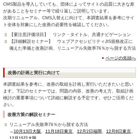
CMS製品を導入していても、団体によってサイトの品質に大きな差
があることをセミナー等で繰り返しご説明しています。
次期リニューアル、CMS入替えに向けて、本調査結果を参考にサイ
ト全体を対象にした改善の必要性を確認してください。
【要注意評価項目】 リンク・タイトル、共通ナビゲーション
【詳細解説セミナー】 ウェブアクセシビリティJIS規格改正に
備えた準備と改善計画、リニューアル失敗率76％から脱する方法
ページの先頭へ
改善の計画と実行に向けて
本調査結果を参考に、改善の取組を計画し実行いただきたいと思い
ます。下記のセミナーでは、問題の内容、改善の考え方、取組計画
検討の重要事項について詳細に解説する予定です。ぜひご活用くだ
さい。
改善方策の解説セミナー
リニューアル失敗率76％から脱する方法
→
10月13日大阪
、
11月18日東京
、
12月2日福岡
、
12月8日東京
、
12月15日大阪