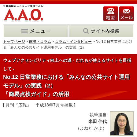
トップページ
>
解説・コラム
>
コラム・インタビュー
> No.12 日常業務におけ
る「みんなの公共サイト運用モデル」の実践（2）
ウェブアクセシビリティ向上への道 - だれもが使えるサイトを目指
して -
No.12 日常業務における「みんなの公共サイト運用
モデル」の実践（2）
「簡易点検ガイド」の活用
[ 月刊『広報』 平成18年7月号掲載 ]
執筆担当
米田 佳代
（よねだ かよ）