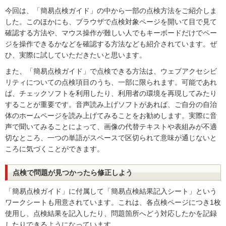
今回は、「簡易点検ガイド」の中から一部の点検方法をご紹介しま
した。このほかにも、ブラウザで点検対象ページを開いて目で見て
確認する方法や、マウス操作が難しい人でもキーボードだけでペー
ジを操作できるかなどを確認する方法なども紹介されています。ぜ
ひ、実際に試していただきたいと思います。
また、「簡易点検ガイド」で点検できる方法は、ウェブアクセシビ
リティについての点検項目のうち、一部に限られます。可能であれ
ば、チェックソフトを利用したり、利用者の環境を再現してみたり
することが重要です。音声読み上げソフトがあれば、ご自分の自治
体のホームページを読み上げてみることをお勧めします。実際に音
声で聞いてみることによって、画像の代替テキストや表組みが不適
切なところ、一つの単語がスペースで区切られて意味が通じないと
ころに気づくことができます。
点検で問題が見つかったら修正しよう
「簡易点検ガイド」に付属して「簡易点検結果記入シート」という
ワークシートも用意されています。これは、各点検ページにつき1枚
使用し、点検結果を記入したり、問題箇所へどう対応したかを記録
したりできるようになっています。