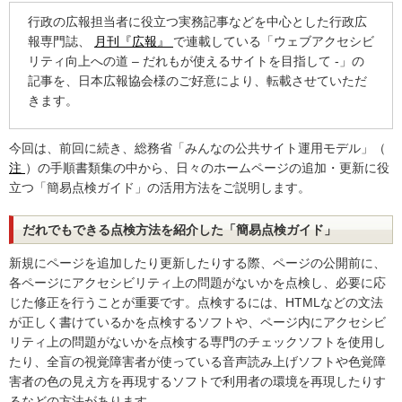
行政の広報担当者に役立つ実務記事などを中心とした行政広
報専門誌、
月刊『広報』
で連載している「ウェブアクセシビ
リティ向上への道 – だれもが使えるサイトを目指して -」の
記事を、日本広報協会様のご好意により、転載させていただ
きます。
今回は、前回に続き、総務省「みんなの公共サイト運用モデル」（
注
）の手順書類集の中から、日々のホームページの追加・更新に役
立つ「簡易点検ガイド」の活用方法をご説明します。
だれでもできる点検方法を紹介した「簡易点検ガイド」
新規にページを追加したり更新したりする際、ページの公開前に、
各ページにアクセシビリティ上の問題がないかを点検し、必要に応
じた修正を行うことが重要です。点検するには、HTMLなどの文法
が正しく書けているかを点検するソフトや、ページ内にアクセシビ
リティ上の問題がないかを点検する専門のチェックソフトを使用し
たり、全盲の視覚障害者が使っている音声読み上げソフトや色覚障
害者の色の見え方を再現するソフトで利用者の環境を再現したりす
るなどの方法があります。