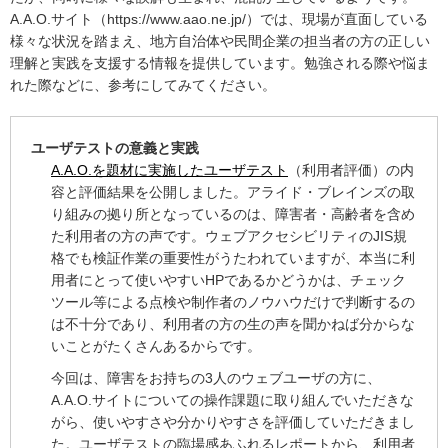
A.A.O.サイト（https://www.aao.ne.jp/）では、現場が直面している
様々な状況を踏まえ、地方自治体や民間企業の担当者の方の正しい
理解と実践を支援する情報を提供しています。勉強される際や悩ま
れた際などに、参考にしてみてください。
ユーザテストの意義と実践
A.A.O.を題材に実施したユーザテスト
（利用者評価）の内
容と評価結果を公開しました。アライド・ブレインズの取
り組みの拠り所となっているのは、障害者・高齢者を含め
た利用者の方の声です。ウェブアクセシビリティのJIS規
格でも検証作業の重要性がうたわれていますが、本当に利
用者にとって使いやすいHPであるかどうかは、チェック
ツール等による点検や制作者のノウハウだけで判断するの
は不十分であり、利用者の方の生の声を聞かねば分からな
いことがたくさんあるからです。
今回は、障害をお持ちの3人のウェブユーザの方に、
A.A.O.サイトについての操作課題に取り組んでいただきな
がら、使いやすさや分かりやすさを評価していただきまし
た。ユーザテストの臨場感あふれるレポートから、利用者