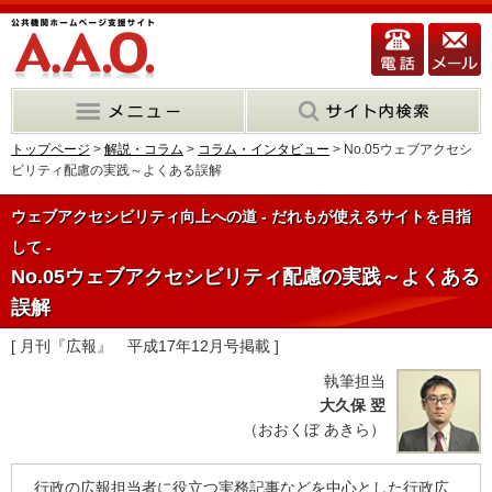
トップページ
>
解説・コラム
>
コラム・インタビュー
> No.05ウェブアクセシ
ビリティ配慮の実践～よくある誤解
ウェブアクセシビリティ向上への道 - だれもが使えるサイトを目指
して -
No.05ウェブアクセシビリティ配慮の実践～よくある
誤解
[ 月刊『広報』 平成17年12月号掲載 ]
執筆担当
大久保 翌
（おおくぼ あきら）
行政の広報担当者に役立つ実務記事などを中心とした行政広