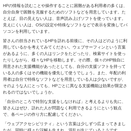
HPの情報を読むことや操作することに困難がある利用者の多くは、
自分自身で困難を克服するためのソフトなどを用意しています。た
とえば、目の見えない人は、音声読み上げソフトを使っています。
見えにくい人は、OSの設定や特殊なソフトなどで表示を変換してパ
ソコンを利用しています。
皆さんの担当されているHPを訪れる前後に、その人はどのように利
用しているかを考えてみてください。ウェブサーフィンという言葉
があるように、多くの人はリンクをたどったり、検索サイトを使っ
たりしながら、様々なHPを移動します。その際、個々のHP独自に
用意された支援機能があったとしても、自分の支援ソフトを持って
いる人の多くはその機能を優先して使うでしょう。また、年配の利
用者は自分で特殊なソフトなどを用意している人は少ないですが、
そのような人にとっても、HPごとに異なる支援機能は効果が限定さ
れるのではないでしょうか。
「自分のところで特別な支援をしなければ」と考えるよりも先に、
皆さんはぜひ、訪れた人が問題なく利用できるようにという観点
で、各ページの作り方に配慮してください。
「ウェブアクセシビリティ」という言葉は少しずつ広まってきまし
たが、同時に様々な誤解も生まれ、混乱が生じているようです。