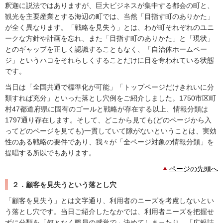
釈迦に説法ではありますが、巨大ビジネスが集中する都会の町と、
観光を主要産業とする海辺の町では、当然「目指す町のありかた」
が全く異なります。「戦略を見失う」とは、わが町それぞれのユニ
ークな方針や計画を忘れ、また「目指す町のありかた」と「現状」
とのギャップを正しく認識することもなく、「自治体ホームペー
ジ」というハコをそれらしくすることだけに目を奪われている状態
です。
当日は「全国共通で標準化が可能」「トップページだけきれいに分
類すれば充分」といった落とし穴例をご紹介しました。1750市区町
村47都道府県に固有のゴールと戦略が存在する以上、情報分類は
1797通り存在します。そして、どこから見ても(どのページから入
ってどのページを見ても)一貫していて隙がないということは、実効
性のある戦略の要件であり、我々が「全ページ対象の情報分類」を
提唱する所以でもあります。
ページの先頭へ
２．顧客を見失うという落とし穴
「顧客を見失う」とは文字通り、利用者のニーズを考慮しないとい
う落とし穴です。当日ご紹介したなかでは、利用者ニーズを把握せ
ずに分類を「何となく職員の感覚で」決めてしまったり、「広報誌