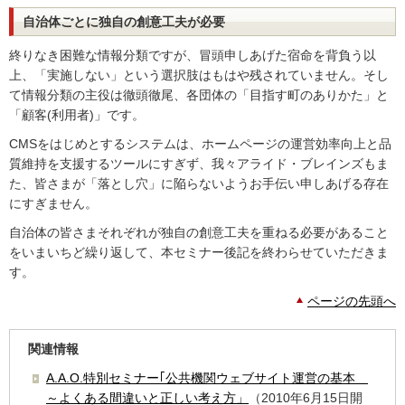
自治体ごとに独自の創意工夫が必要
終りなき困難な情報分類ですが、冒頭申しあげた宿命を背負う以
上、「実施しない」という選択肢はもはや残されていません。そし
て情報分類の主役は徹頭徹尾、各団体の「目指す町のありかた」と
「顧客(利用者)」です。
CMSをはじめとするシステムは、ホームページの運営効率向上と品
質維持を支援するツールにすぎず、我々アライド・ブレインズもま
た、皆さまが「落とし穴」に陥らないようお手伝い申しあげる存在
にすぎません。
自治体の皆さまそれぞれが独自の創意工夫を重ねる必要があること
をいまいちど繰り返して、本セミナー後記を終わらせていただきま
す。
ページの先頭へ
関連情報
A.A.O.特別セミナー｢公共機関ウェブサイト運営の基本
～よくある間違いと正しい考え方」
（2010年6月15日開