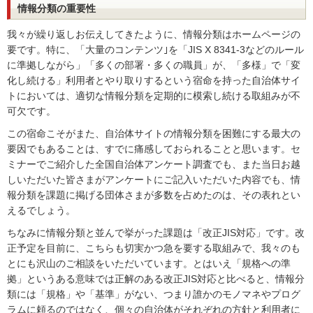
情報分類の重要性
我々が繰り返しお伝えしてきたように、情報分類はホームページの
要です。特に、「大量のコンテンツ｣を「JIS X 8341-3などのルール
に準拠しながら」「多くの部署・多くの職員」が、「多様」で「変
化し続ける」利用者とやり取りするという宿命を持った自治体サイ
トにおいては、適切な情報分類を定期的に模索し続ける取組みが不
可欠です。
この宿命こそがまた、自治体サイトの情報分類を困難にする最大の
要因でもあることは、すでに痛感しておられることと思います。セ
ミナーでご紹介した全国自治体アンケート調査でも、また当日お越
しいただいた皆さまがアンケートにご記入いただいた内容でも、情
報分類を課題に掲げる団体さまが多数を占めたのは、その表れとい
えるでしょう。
ちなみに情報分類と並んで挙がった課題は「改正JIS対応」です。改
正予定を目前に、こちらも切実かつ急を要する取組みで、我々のも
とにも沢山のご相談をいただいています。とはいえ「規格への準
拠」というある意味では正解のある改正JIS対応と比べると、情報分
類には「規格」や「基準」がない、つまり誰かのモノマネやプログ
ラムに頼るのではなく、個々の自治体がそれぞれの方針と利用者に