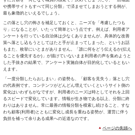
や携帯サイトもすべて同じ分類」で済ませてしまおうとする例が、
最も象徴的といえるでしょう。
この落とし穴の怖さを補足しておくと、ニーズを「考慮したつも
り」になることが、いたって簡単という点です。例えば、利用者ア
ンケートを行っている自治体は少なくありませんが、具体的な改善
策へ落とし込もうとしてはたと手が止まってしまった、というお話
もまた、枚挙にいとまがありません。「誰に何をどう伝えるか(伝え
ることを優先するか)」が描けていないまま利用者の声を集めようと
した手抜きの結果で、アンケート実施自体が目的化しているともい
えます。
「一度分類したらおしまい」の姿勢も、「顧客を見失う」落とし穴
の代表例です。コンテンツがどんどん増えていくというサイト側の
変化はいわずもがなですが、利用者のニーズは時としてそれを上回
るスピードで変化しています。情報が生き物である以上、分類に終
わりはありません。常に最善の情報分類を模索し続けること、すな
わち顧客(利用者)とともに変化し成長を重ねる姿勢が、運営に伴う
負担を補って余りある成果への近道なのです。
ページの先頭へ